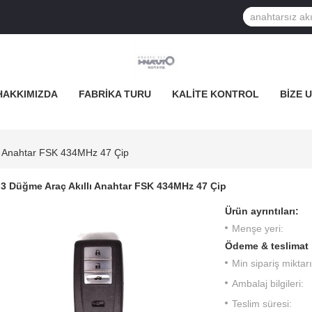
HAKKIMIZDA
FABRIKA TURU
KALITE KONTROL
BIZE 
ı Anahtar FSK 434MHz 47 Çip
3 Düğme Araç Akıllı Anahtar FSK 434MHz 47 Çip
Ürün ayrıntıları:
Menşe yeri:
Ödeme & teslimat 
Min sipariş miktarı
Ambalaj bilgileri:
Teslim süresi: