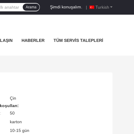
Şimdi konuşalım.
|
Turkish
Arama
ULAŞIN
HABERLER
TÜM SERVIS TALEPLERI
Çin
koşulları:
:
50
karton
10-15 gün