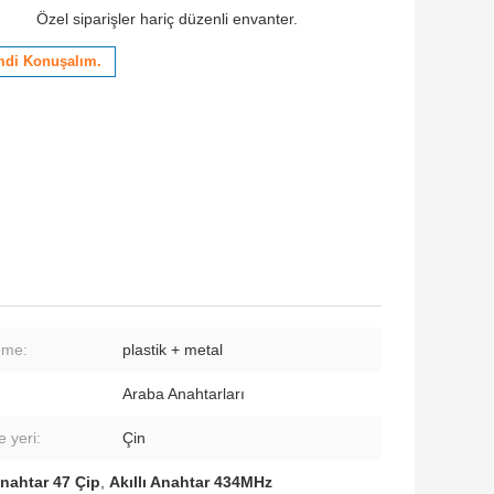
Özel siparişler hariç düzenli envanter.
mdi Konuşalım.
eme:
plastik + metal
Araba Anahtarları
 yeri:
Çin
Anahtar 47 Çip
,
Akıllı Anahtar 434MHz