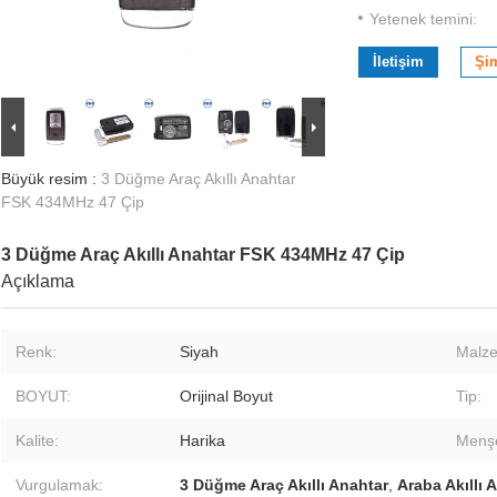
Yetenek temini:
İletişim
Şi
Büyük resim :
3 Düğme Araç Akıllı Anahtar
FSK 434MHz 47 Çip
3 Düğme Araç Akıllı Anahtar FSK 434MHz 47 Çip
Açıklama
Renk:
Siyah
Malz
BOYUT:
Orijinal Boyut
Tip:
Kalite:
Harika
Menşe
Vurgulamak:
3 Düğme Araç Akıllı Anahtar
,
Araba Akıllı 