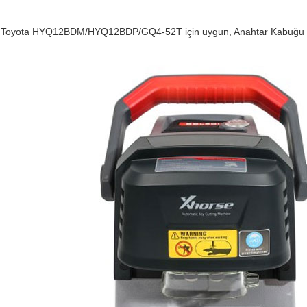
Toyota HYQ12BDM/HYQ12BDP/GQ4-52T için uygun, Anahtar Kabuğu