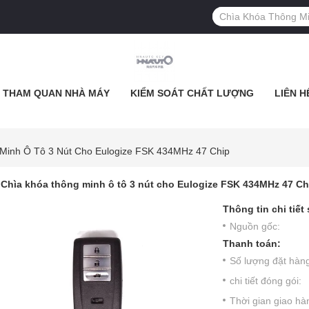
THAM QUAN NHÀ MÁY
KIỂM SOÁT CHẤT LƯỢNG
LIÊN H
Minh Ô Tô 3 Nút Cho Eulogize FSK 434MHz 47 Chip
Chìa khóa thông minh ô tô 3 nút cho Eulogize FSK 434MHz 47 Ch
Thông tin chi tiết
Nguồn gốc:
Thanh toán:
Số lượng đặt hàng 
chi tiết đóng gói:
Thời gian giao hà