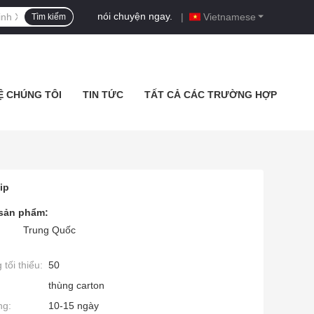
nói chuyện ngay.
|
Vietnamese
Tìm kiếm
Ệ CHÚNG TÔI
TIN TỨC
TẤT CẢ CÁC TRƯỜNG HỢP
ip
 sản phẩm:
Trung Quốc
tối thiểu:
50
thùng carton
ng:
10-15 ngày