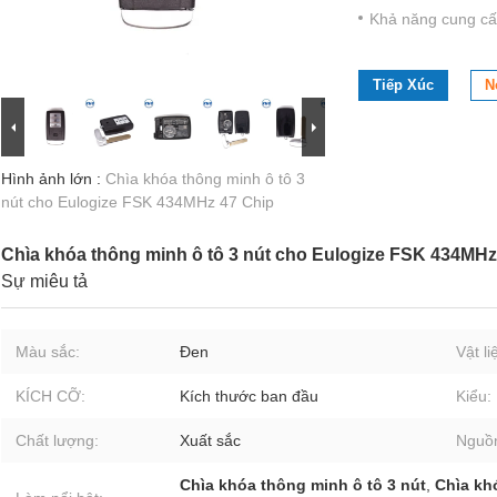
Khả năng cung cấ
Tiếp Xúc
N
Hình ảnh lớn :
Chìa khóa thông minh ô tô 3
nút cho Eulogize FSK 434MHz 47 Chip
Chìa khóa thông minh ô tô 3 nút cho Eulogize FSK 434MHz
Sự miêu tả
Màu sắc:
Đen
Vật li
KÍCH CỠ:
Kích thước ban đầu
Kiểu:
Chất lượng:
Xuất sắc
Nguồn
Chìa khóa thông minh ô tô 3 nút
,
Chìa kh