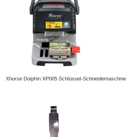
Autoschlüssel
Autoschlüsselrohling
Einwinkelfräsmaschine
Autoschlüsselprogrammierer
Xhorse Dolphin XP005 Schlüssel-Schneidemaschine
Transponderchip
Schlossermaschine
KEYDIY-Smart Key