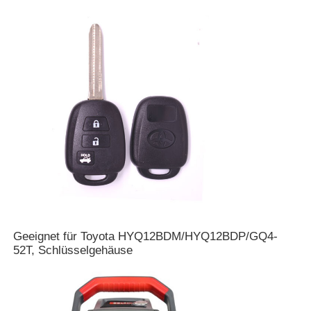
Über uns
Fabrik Tour
Qualitätskontrolle
Kontakt
Nachrichten
Geeignet für Toyota HYQ12BDM/HYQ12BDP/GQ4-
52T, Schlüsselgehäuse
Alle Fälle
Selbstschlüssel