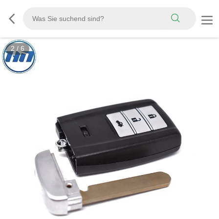
2
/
6