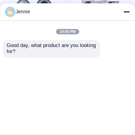
Jennie
10:06 PM
Good day, what product are you looking 
for?
2024-2025 Hyundai
2009-2014 TL Smart
Tuscon FOB Smart
Fernbedienung
Key 4+1 Knopf
Schlüsselanhänger
433MHz ID4A 95440-
3+1 Tasten FSK313,8
Anfrage absenden
Anfrage absenden
N9500 Nähe
MHz / PCF7945A /
Fernschlüssel
HITAG 2 / 46 CHIP /
FCC ID: M3N5WY8145
/ HON66
Startseite
Über uns
Kontakt
Desktop Site
Sitemap
Privacy policy