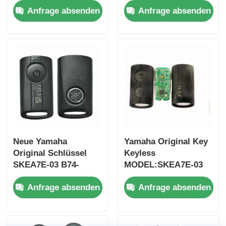
Anfrage absenden
Anfrage absenden
Jim-ny 2005–2017,
FSK433.92MHz
ohne Chip 37182-A7,
ID47chip
nur Steuerung für
Fernbedienung Auto
Großhandel, MOQ 50
Schlüssel
Stück
Neue Yamaha
Yamaha Original Key
Original Schlüssel
Keyless
SKEA7E-03 B74-
MODEL:SKEA7E-03
H6261-02 662F-
Für Yamaha Smart
Anfrage absenden
Anfrage absenden
SKEA7D03
Remote Key B74-
H6261-02/662F-
SKEA7D03