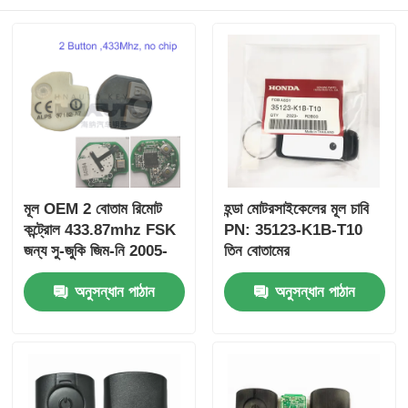
মূল OEM 2 বোতাম রিমোট
হন্ডা মোটরসাইকেলের মূল চাবি
কন্ট্রোল 433.87mhz FSK
PN: 35123-K1B-T10
জন্য সু-জুকি জিম-নি 2005-
তিন বোতামের
2017 ছাড়া চিপ 37182-A7
FSK433.92MHz
অনুসন্ধান পাঠান
অনুসন্ধান পাঠান
শুধুমাত্র নিয়ন্ত্রণ জন্য পাইকারি
ID47chip দূরবর্তী গাড়ির চাবি
MOQ 50pcs