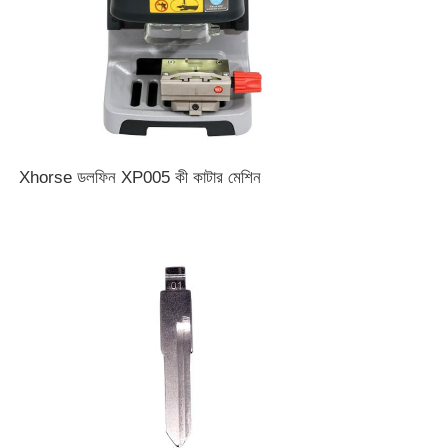
গাড়ির চাবির শেল
গাড়ির চাবি ব্লেড
Xhorse ডলফিন XP005 কী কাটার মেশিন
একক কোণ মিলিং কাটার
গাড়ির চাবি প্রোগ্রামার
ট্রান্সপন্ডার চিপ
তালা প্রস্তুতকারক যন্ত্র
কেইডিআই স্মার্ট কী