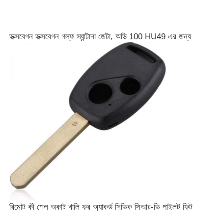
ভক্সবেগন ভক্সবেগন গল্ফ স্যান্টানা জেটা, অডি 100 HU49 এর জন্য
রিমোট কী শেল অকাট খালি ফর অ্যাকর্ড সিভিক সিআর-ভি পাইলট ফিট