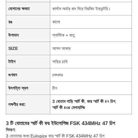
যোগানের ক্ষমতা
কাস্টম অর্ডার বাদ দিয়ে নিয়মিত ইনভেন্টরি।
রঙ
কালো
উপাদান
প্লাস্টিক + ধাতু
SIZE
আসল আকার
টাইপ
গাড়ির চাবি
গুণমান
চমৎকার
উৎপত্তি স্থল
চীন
3 বোতাম গাড়ি স্মার্ট কী
,
কার স্মার্ট কী ৪৭ চিপ
,
লক্ষণীয় করা:
স্মার্ট কী ৪৩৪ মেগাহার্টজ
3 টি বোতামের স্মার্ট কী ফর ইউলোগিজ FSK 434MHz 47 চিপ
বিবরণ:
3 বোতামের জন্য Eulogize কার স্মার্ট কী FSK 434MHz 47 চিপ