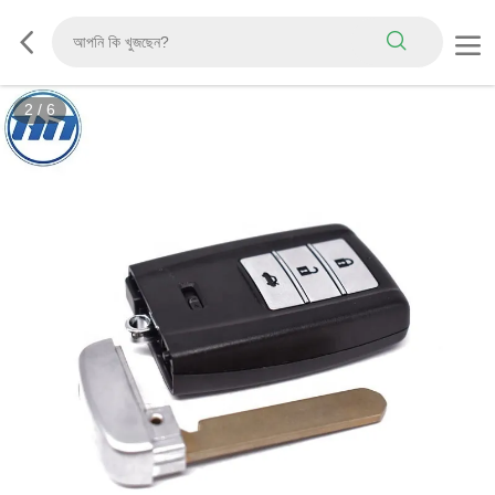
2
/
6