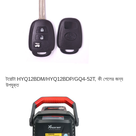
আমাদের সম্পর্কে
কারখানা ভ্রমণ
মান নিয়ন্ত্রণ
আমাদের সাথে যোগাযোগ করুন
টয়োটা HYQ12BDM/HYQ12BDP/GQ4-52T, কী শেলের জন্য
উপযুক্ত
খবর
সব ক্ষেত্রেই
অটো কী