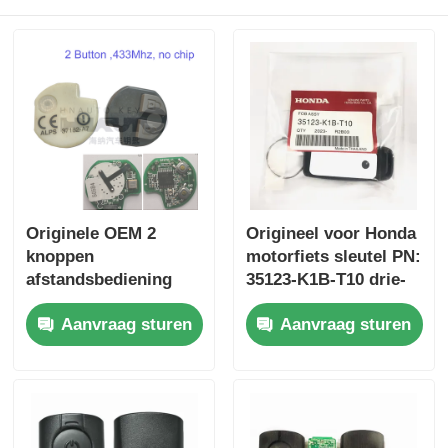
Originele OEM 2
Origineel voor Honda
knoppen
motorfiets sleutel PN:
afstandsbediening
35123-K1B-T10 drie-
433.87mhz FSK voor
knop FSK433.92MHz
Aanvraag sturen
Aanvraag sturen
Su-zuki Jim-ny 2005-
ID47chip
2017 Zonder chip
afstandsbediening
37182-A7 Alleen
auto sleutel
besturing voor
groothandel MOQ
50pcs