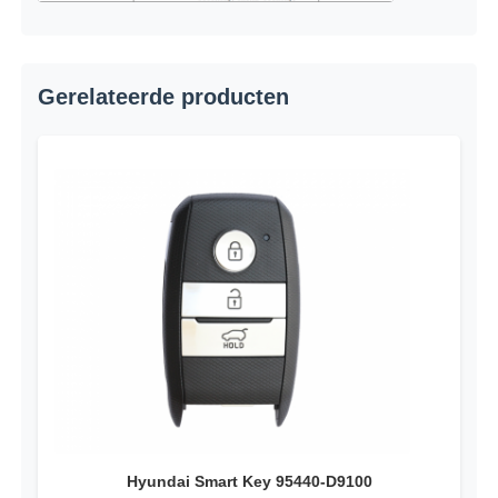
auto Sleutel Schelp
Gerelateerde producten
Autosleutelblad
Enkelsnijdende hoekfrees
auto zeer belangrijke programmeur
transponderspaander
Sluitmachine
KEYDIY Slimme sleutel
Hyundai Smart Key 95440-D9100