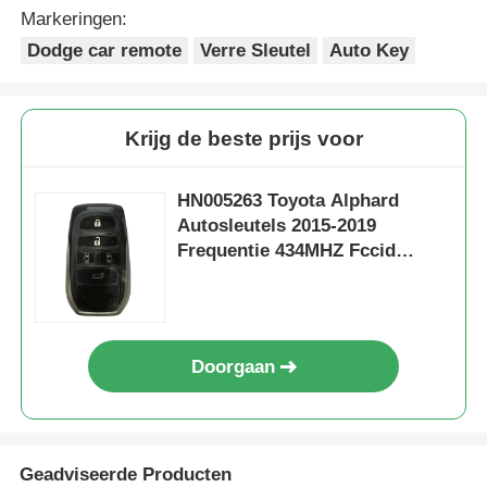
Markeringen:
Dodge car remote
Verre Sleutel
Auto Key
Krijg de beste prijs voor
HN005263 Toyota Alphard
Autosleutels 2015-2019
Frequentie 434MHZ Fccid
BK1EW 8A Chip Fob Sleutels
Board 61E068-0010 P1-A9
Doorgaan
Geadviseerde Producten