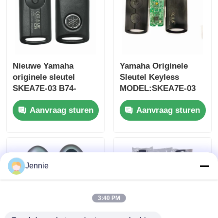
Nieuwe Yamaha
Yamaha Originele
originele sleutel
Sleutel Keyless
SKEA7E-03 B74-
MODEL:SKEA7E-03
H6261-02 662F-
Voor Yamaha Smart
Aanvraag sturen
Aanvraag sturen
SKEA7D03
Remote Key B74-
H6261-02/662F-
SKEA7D03
Jennie
3:40 PM