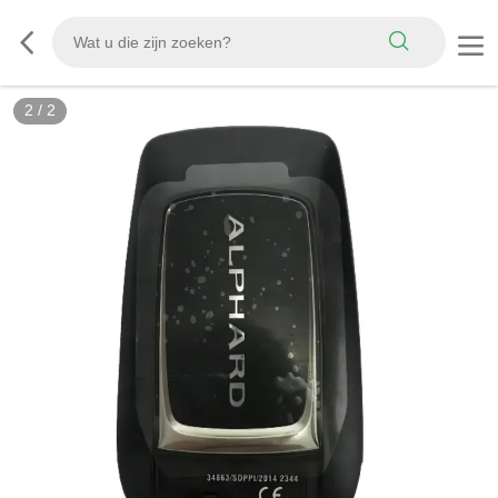
2
/
2