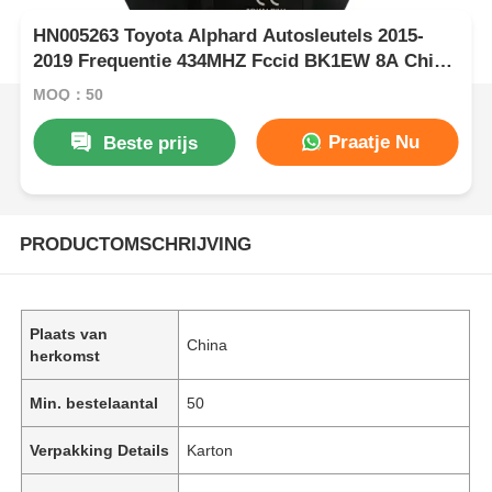
HN005263 Toyota Alphard Autosleutels 2015-
2019 Frequentie 434MHZ Fccid BK1EW 8A Chip
Fob Sleutels Board 61E068-0010 P1-A9
MOQ：50
Praatje Nu
Beste prijs
PRODUCTOMSCHRIJVING
Plaats van
China
herkomst
Min. bestelaantal
50
Verpakking Details
Karton