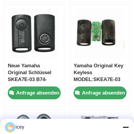
nur Steuerung für
Fernbedienung Auto
Großhandel, MOQ 50
Schlüssel
Stück
Neue Yamaha
Yamaha Original Key
Original Schlüssel
Keyless
SKEA7E-03 B74-
MODEL:SKEA7E-03
H6261-02 662F-
Für Yamaha Smart
Anfrage absenden
Anfrage absenden
SKEA7D03
Remote Key B74-
Startseite
H6261-02/662F-
SKEA7D03
Produkte
icey
Videos