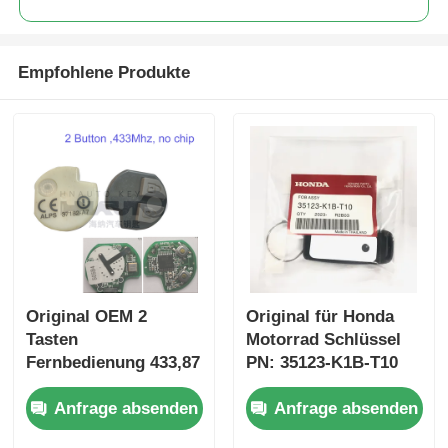
Empfohlene Produkte
Original OEM 2
Original für Honda
Tasten
Motorrad Schlüssel
Fernbedienung 433,87
PN: 35123-K1B-T10
MHz FSK für Su-zuki
drei-Taste
Anfrage absenden
Anfrage absenden
Jim-ny 2005–2017,
FSK433.92MHz
ohne Chip 37182-A7,
ID47chip