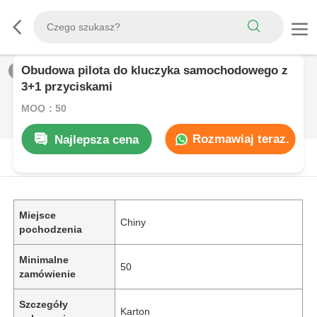
Obudowa pilota do kluczyka samochodowego z
1
/
0
3+1 przyciskami
MOQ：50
Rozmawiaj teraz.
Najlepsza cena
OPIS PRODUKTU
Miejsce
Chiny
pochodzenia
Minimalne
50
zamówienie
Szczegóły
Karton