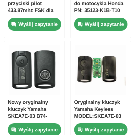
przyciski pilot
do motocykla Honda
433.87mhz FSK dla
PN: 35123-K1B-T10
Su-zuki Jim-ny 2005-
trójprzyciskowy
Wyślij zapytanie
Wyślij zapytanie
2017 Bez chipa 37182-
FSK433.92MHz
A7 Tylko sterowanie
ID47chip pilot do
dla hurtowej MOQ 50
kluczyka
sztuk
samochodowego
Dom
Nowy oryginalny
Oryginalny kluczyk
kluczyk Yamaha
Yamaha Keyless
Produkty
SKEA7E-03 B74-
MODEL:SKEA7E-03
H6261-02 662F-
Do Yamaha Smart
Wyślij zapytanie
Wyślij zapytanie
SKEA7D03
Remote Key B74-
Filmy