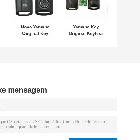
Nova Yamaha
Yamaha Key
Original Key
Original Keyless
SKEA7E-03 B74-
MODEL:SKEA7E-
H6261-02 662F-
03 Para Yamaha
SKEA7D03
Smart Remote
12
Key B74-H6261-
02/662F-
SKEA7D03
xe mensagem