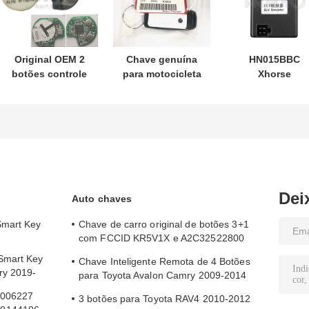
Original OEM 2
Chave genuína
HN015BBC
botões controle
para motocicleta
Xhorse
remoto
Honda PN:
XDMB11EN
433.87mhz FSK
35123-K1B-T10
Emulador ESL
para Su-zuki Jim-
chave remota de
ELV Para Benz
ny 2005-2017
três botões
W204 W207 W2
Sem chip 37182-
FSK433.92MHz
A7 Somente
chip ID47
controle para
atacado MOQ
Dei
Auto chaves
50pcs
Smart Key
Chave de carro original de botões 3+1
com FCCID KR5V1X e A2C32522800
para entrada sem chave
Smart Key
Chave Inteligente Remota de 4 Botões
ry 2019-
para Toyota Avalon Camry 2009-2014
com FCC ID HYQ14AEM
N006227
3 botões para Toyota RAV4 2010-2012