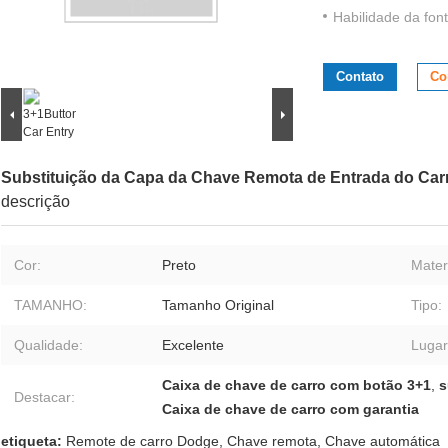
Habilidade da font
Contato
Co
Substituição da Capa da Chave Remota de Entrada do Car
descrição
Cor:
Preto
Materi
TAMANHO:
Tamanho Original
Tipo:
Qualidade:
Excelente
Lugar
Caixa de chave de carro com botão 3+1
,
s
Destacar:
Caixa de chave de carro com garantia
etiqueta:
Remote de carro Dodge
,
Chave remota
,
Chave automática