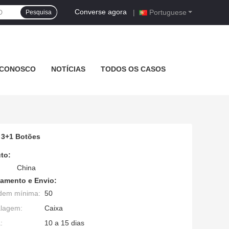
Converse agora
|
Portuguese
Pesquisa
 CONOSCO
NOTÍCIAS
TODOS OS CASOS
 3+1 Botões
to:
China
amento e Envio:
dem mínima:
50
alagem:
Caixa
:
10 a 15 dias