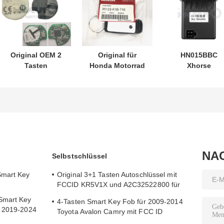
Original OEM 2
Original für
HN015BBC
Tasten
Honda Motorrad
Xhorse
Fernbedienung
Schlüssel PN:
XDMB11EN ES
433,87 MHz FSK
35123-K1B-T10
ELV Emulator fü
für Su-zuki Jim-
drei-Taste
den Benz W20
ny 2005–2017,
FSK433.92MHz
W207 W212
ohne Chip 37182-
ID47chip
A7, nur
Fernbedienung
Steuerung für
Auto Schlüssel
Großhandel,
NA
Selbstschlüssel
MOQ 50 Stück
Smart Key
Original 3+1 Tasten Autoschlüssel mit
FCCID KR5V1X und A2C32522800 für
Schlüssellose Eingabe
Smart Key
4-Tasten Smart Key Fob für 2009-2014
y 2019-2024
Toyota Avalon Camry mit FCC ID
HYQ14AEM