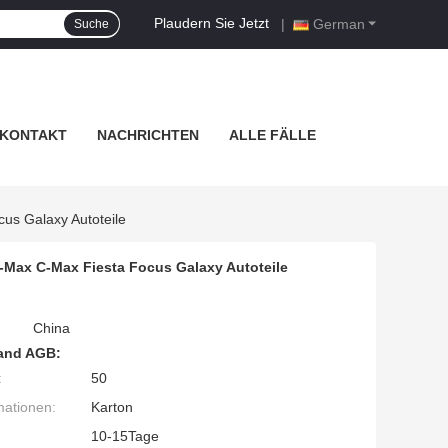
Plaudern Sie Jetzt
|
German
Suche
KONTAKT
NACHRICHTEN
ALLE FÄLLE
us Galaxy Autoteile
-Max C-Max Fiesta Focus Galaxy Autoteile
China
and AGB:
:
50
mationen:
Karton
10-15Tage