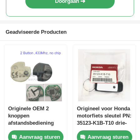
Doorgaan
Geadviseerde Producten
Originele OEM 2
Origineel voor Honda
knoppen
motorfiets sleutel PN:
afstandsbediening
35123-K1B-T10 drie-
433.87mhz FSK voor
knop FSK433.92MHz
Aanvraag sturen
Aanvraag sturen
Su-zuki Jim-ny 2005-
ID47chip