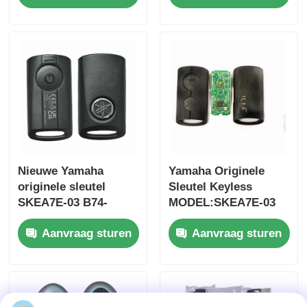
2017 Zonder chip
afstandsbediening
37182-A7 Alleen
auto sleutel
besturing voor
groothandel MOQ
50pcs
Nieuwe Yamaha
Yamaha Originele
originele sleutel
Sleutel Keyless
SKEA7E-03 B74-
MODEL:SKEA7E-03
Thuis
H6261-02 662F-
Voor Yamaha Smart
Aanvraag sturen
Aanvraag sturen
SKEA7D03
Remote Key B74-
H6261-02/662F-
Producten
SKEA7D03
Videos