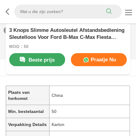
3 Knops Slimme Autosleutel Afstandsbediening
1
/
0
Sleutelloos Voor Ford B-Max C-Max Fiesta
Focus Galaxy Auto-onderdelen
MOQ：50
Praatje Nu
Beste prijs
PRODUCTOMSCHRIJVING
Plaats van
China
herkomst
Min. bestelaantal
50
Verpakking Details
Karton