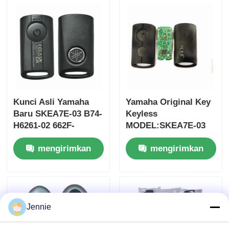
Grosir MOQ 50pcs
Kunci Asli Yamaha
Yamaha Original Key
Baru SKEA7E-03 B74-
Keyless
H6261-02 662F-
MODEL:SKEA7E-03
SKEA7D03
Untuk Yamaha Smart
mengirimkan
mengirimkan
Remote Key B74-
H6261-02/662F-
Rumah
permintaan
permintaan
SKEA7D03
Produk
Jennie
Video