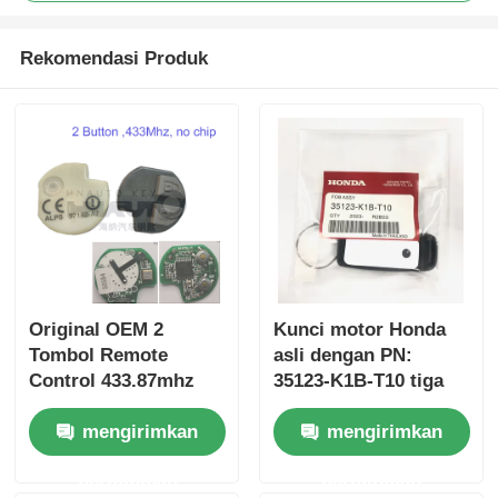
Rekomendasi Produk
Original OEM 2
Kunci motor Honda
Tombol Remote
asli dengan PN:
Control 433.87mhz
35123-K1B-T10 tiga
FSK untuk Su-zuki
tombol
mengirimkan
mengirimkan
Jim-ny 2005-2017
FSK433.92MHz
Tanpa Chip 37182-A7
ID47chip kunci mobil
permintaan
permintaan
Hanya Kontrol untuk
remote