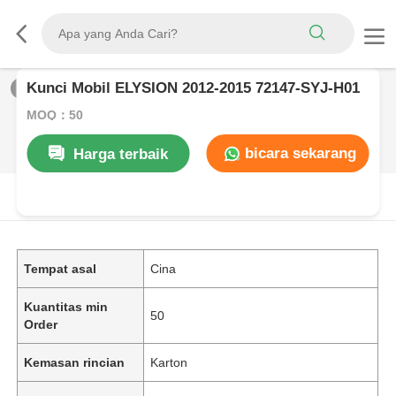
Kunci Mobil ELYSION 2012-2015 72147-SYJ-H01
1
/
0
MOQ：50
bicara sekarang
Harga terbaik
DESKRIPSI PRODUK
Tempat asal
Cina
Kuantitas min
50
Order
Kemasan rincian
Karton