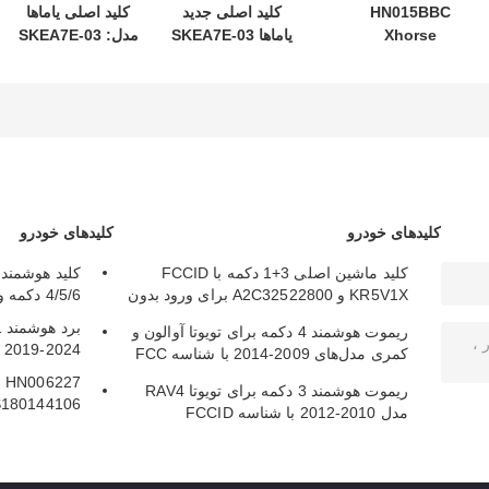
HN015BBC
کلید اصلی جدید
کلید اصلی یاماها
Xhorse
یاماها SKEA7E-03
مدل: SKEA7E-03
XDMB11EN ESL
B74-H6261-02
برای کلید ریموت
ELV Emulator
662F-SKEA7D03
هوشمند یاماها B74-
برای بنز W204
H6261-02/662F-
SKEA7D03
W207 W212
کلیدهای خودرو
کلیدهای خودرو
کلید ماشین اصلی 3+1 دکمه با FCCID
KR5V1X و A2C32522800 برای ورود بدون
4/5/6 دکمه و فرکانس 315/433 مگاهرتز
کلید
ریموت هوشمند 4 دکمه برای تویوتا آوالون و
y 2019-2024
کمری مدل‌های 2009-2014 با شناسه FCC
HYQ14AEM
27
ریموت هوشمند 3 دکمه برای تویوتا RAV4
S180144106
مدل 2010-2012 با شناسه FCCID
HYQ14AEM