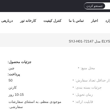
جستجو کردن
رد
اخبار
تماس با ما
کنترل کیفیت
کارخانه تور
دربارهی م
جزئیات محصول:
محل منبع:
چین
پرداخت:
ار حداقل تعداد سفارش:
50
جزئیات بسته بندی:
کارتن
زمان تحویل:
10-15 روز
قابلیت ارائه:
موجودی منظم، به استثنای سفارشات
سفارشی.