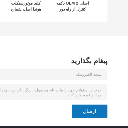
اصلی OEM 2 دکمه
کلید موتورسیکلت
کنترل از راه دور
هوندا اصل، شماره
433.87mhz FSK
قطعه: 35123-K1B-
برای Su-zuki Jim-
T10، کلید ریموت
ny 2005-2017
سه دکمه
بدون تراشه 37182-
FSK433.92MHz با
A7 فقط کنترل برای
چیپ ID47
عمده MOQ 50pcs
پیغام بگذارید