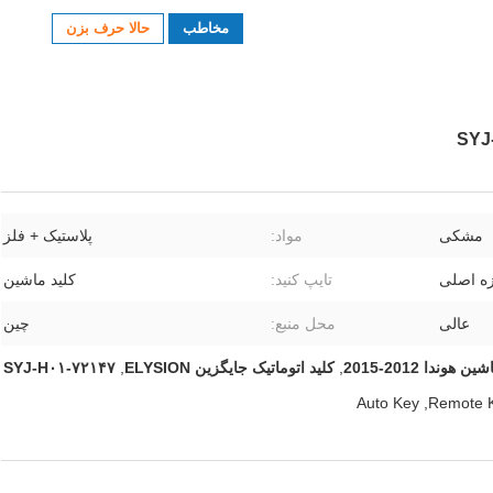
مخاطب
حالا حرف بزن
مشکی
مواد:
پلاستیک + فلز
زه اصلی
تایپ کنید:
کلید ماشین
عالی
محل منبع:
چین
 هوندا 2012-2015
,
کلید اتوماتیک جایگزین ELYSION
,
۷۲۱۴۷-SYJ-H۰۱
Auto Key
,
Remote 