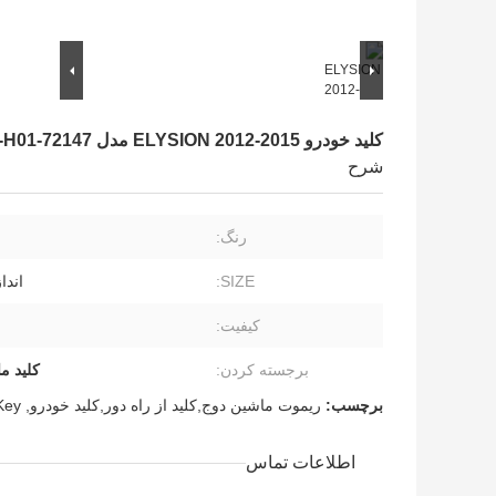
کلید خودرو ELYSION 2012-2015 مدل 72147-SYJ-H01
شرح
رنگ:
SIZE:
اندا
کیفیت:
برجسته کردن:
کليد ماشين
برچسب:
ریموت ماشین دوج,کلید از راه دور,کلید خودرو
,
Key
اطلاعات تماس