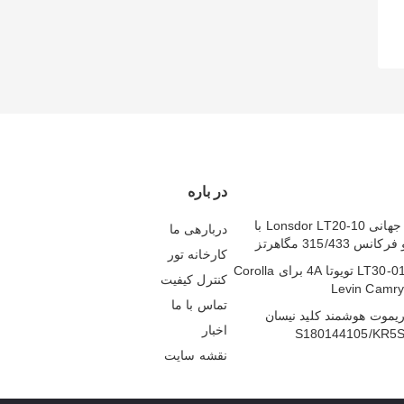
در باره
کلید هوشمند جهانی Lonsdor LT20-10 با
دربارهی ما
کارخانه تور
برد هوشمند LT30-01 تویوتا 4A برای Corolla
کنترل کیفیت
Levin Camr
تماس با ما
HN0062 ریموت هوشمند کلید نیسان
اخبار
S180144105/KR5
نقشه سایت