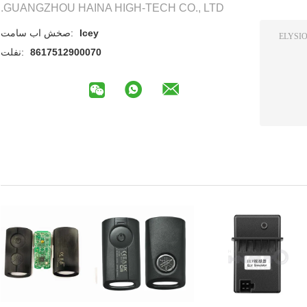
GUANGZHOU HAINA HIGH-TECH CO., LTD.
Icey
تماس با شخص:
8617512900070
تلفن: