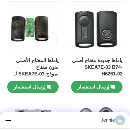
ياماها جديدة مفتاح أصلي
ياماها المفتاح الأصلي
SKEA7E-03 B74-
بدون مفتاح
H6261-02
نموذج:SKEA7E-03 لـ
Yamaha Smart
إرسال استفسار
إرسال استفسار
Remote Key B74-
منزل
H6261-02/662F-
SKEA7D03
المنتجات
Jennie
أشرطة فيديو