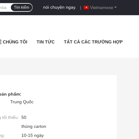
nói chuyện ngay.
|
Vietnamese
Tìm kiếm
Ệ CHÚNG TÔI
TIN TỨC
TẤT CẢ CÁC TRƯỜNG HỢP
 sản phẩm:
Trung Quốc
tối thiểu:
50
thùng carton
ng:
10-15 ngày