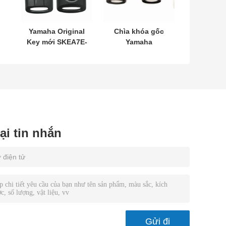
Yamaha Original
Chìa khóa gốc
Key mới SKEA7E-
Yamaha
03 B74-H6261-02
MODEL:SKEA7E-
662F-SKEA7D03
03 Dành cho Chìa
khóa thông minh
12
từ xa Yamaha
B74-H6261-
02/662F-
SKEA7D03
lại tin nhắn