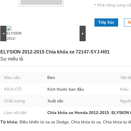
Khả năng cung cấ
Tiếp Xúc
N
ELYSION 2012-2015 Chìa khóa xe 72147-SYJ-H01
Sự miêu tả
Màu sắc:
Đen
Vật li
KÍCH CỠ:
Kích thước ban đầu
Kiểu:
Chất lượng:
Xuất sắc
Nguồn
Làm nổi bật:
Chìa khóa xe Honda 2012-2015
,
ELYSION 
Từ khóa:
Điều khiển từ xa xe Dodge
,
Chìa khóa từ xa
,
Chìa khóa tự 