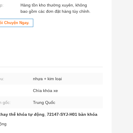
p:
Hàng tồn kho thường xuyên, không
bao gồm các đơn đặt hàng tùy chỉnh.
ói Chuyện Ngay.
ệu:
nhựa + kim loại
Chìa khóa xe
 gốc:
Trung Quốc
thay thế khóa tự động
,
72147-SYJ-H01 bàn khóa
động