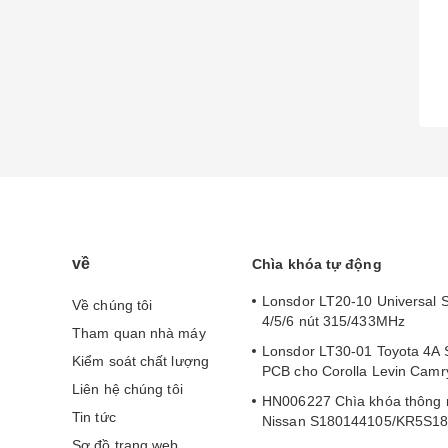
về
Chìa khóa tự động
Lonsdor LT20-10 Universal 
Về chúng tôi
4/5/6 nút 315/433MHz
Tham quan nhà máy
Lonsdor LT30-01 Toyota 4A 
Kiểm soát chất lượng
PCB cho Corolla Levin Cam
Liên hệ chúng tôi
HN006227 Chìa khóa thông 
Tin tức
Nissan S180144105/KR5S1
Sơ đồ trang web