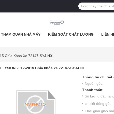
THAM QUAN NHÀ MÁY
KIỂM SOÁT CHẤT LƯỢNG
LIÊN H
15 Chìa Khóa Xe 72147-SYJ-H01
ELYSION 2012-2015 Chìa khóa xe 72147-SYJ-H01
Thông tin chi tiết
Nguồn gốc:
Thanh toán:
Số lượng đặt hàng 
chi tiết đóng gói:
Thời gian giao hà