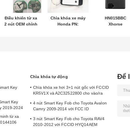
Điều khiển từ xa
Chìa khóa xe máy
HN015BBC
2 nút OEM chính
Honda PN:
Xhorse
hãng 433,87 MHz
35123-K1B-T10 3
XDMB11EN Bộ
FSK cho Su-zuki
nút
mô phỏng ESL
Jim-ny 2005-2017
FSK433.92MHz
ELV cho Benz
Không có chip
ID47chip từ xa
W204 W207 W2
37182-A7 Chỉ
điều khiển cho
bán buôn MOQ
50 chiếc
Để 
Chìa khóa tự động
Smart Key
Chìa khóa xe hơi 3+1 nút gốc với FCCID
KR5V1X và A2C32522800 cho vào/ra
không cần chìa
Smart Key
4 nút Smart Key Fob cho Toyota Avalon
ry 2019-2024
Camry 2009-2014 với FCC ID
HYQ14AEM
minh từ xa
3 nút Smart Key Fob cho Toyota RAV4
80144106
2010-2012 với FCCID HYQ14AEM