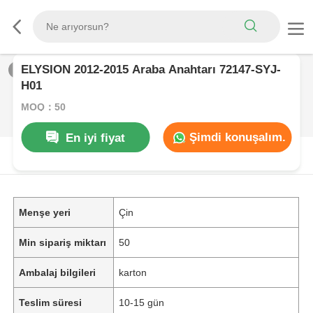
ELYSION 2012-2015 Araba Anahtarı 72147-SYJ-
1
/
0
H01
MOQ：50
Şimdi konuşalım.
En iyi fiyat
ÜRüN AçıKLAMASı
Menşe yeri
Çin
Min sipariş miktarı
50
Ambalaj bilgileri
karton
Teslim süresi
10-15 gün