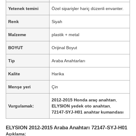
Yetenek temini
Özel siparişler hariç düzenli envanter.
Renk
Siyah
Malzeme
plastik + metal
BOYUT
Orijinal Boyut
Tip
Araba Anahtarları
Kalite
Harika
Menşe yeri
Çin
2012-2015 Honda araç anahtarı
,
Vurgulamak:
ELYSION yedek oto anahtarı
,
72147-SYJ-H01 anahtar kumandası
ELYSION 2012-2015 Araba Anahtarı 72147-SYJ-H01
Açıklama: