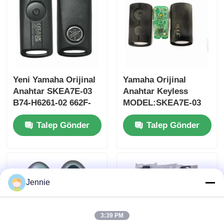
Yeni Yamaha Orijinal
Yamaha Orijinal
Anahtar SKEA7E-03
Anahtar Keyless
B74-H6261-02 662F-
MODEL:SKEA7E-03
SKEA7D03
Yamaha Akıllı
Talep Gönder
Talep Gönder
Uzaktan Kumanda
Anahtarı İçin B74-
H6261-02/662F-
Ana sayfa
SKEA7D03
Jennie
Ürünler
3:39 PM
VİDEOLAR