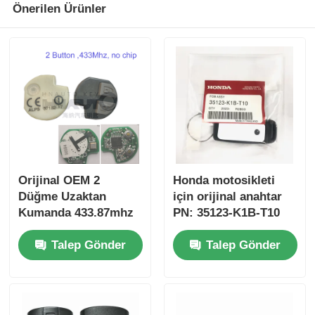
Önerilen Ürünler
Orijinal OEM 2
Honda motosikleti
Düğme Uzaktan
için orijinal anahtar
Kumanda 433.87mhz
PN: 35123-K1B-T10
Su-zuki Jim-ny için
üç düğmeli
Talep Gönder
Talep Gönder
FSK 2005-2017 Çipsiz
FSK433.92MHz ID47
37182-A7 Toptan satış
çipli uzaktan
için sadece Kumanda
kumandalı araba
MOQ 50pcs
anahtarı