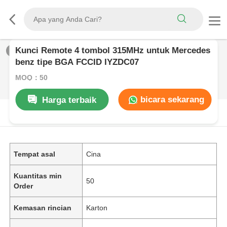
Kunci Remote 4 tombol 315MHz untuk Mercedes
1
/
0
benz tipe BGA FCCID IYZDC07
MOQ：50
bicara sekarang
Harga terbaik
DESKRIPSI PRODUK
Tempat asal
Cina
Kuantitas min
50
Order
Kemasan rincian
Karton