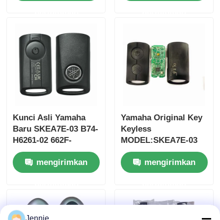
Tanpa Chip 37182-A7
ID47chip kunci mobil
permintaan
permintaan
Hanya Kontrol untuk
remote
Grosir MOQ 50pcs
Kunci Asli Yamaha
Yamaha Original Key
Baru SKEA7E-03 B74-
Keyless
H6261-02 662F-
MODEL:SKEA7E-03
SKEA7D03
Untuk Yamaha Smart
Rumah
mengirimkan
mengirimkan
Remote Key B74-
H6261-02/662F-
permintaan
permintaan
SKEA7D03
Produk
Video
Jennie