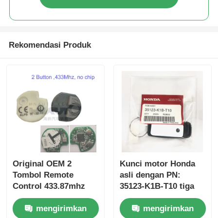
Rekomendasi Produk
Original OEM 2
Kunci motor Honda
Tombol Remote
asli dengan PN:
Control 433.87mhz
35123-K1B-T10 tiga
FSK untuk Su-zuki
tombol
mengirimkan
mengirimkan
Jim-ny 2005-2017
FSK433.92MHz