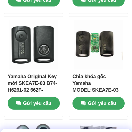
Gửi yêu cầu
Gửi yêu cầu
2017 Không có chip
ID47chip từ xa
37182-A7 Chỉ điều
khiển cho bán buôn
MOQ 50 chiếc
Yamaha Original Key
Chìa khóa gốc
mới SKEA7E-03 B74-
Yamaha
H6261-02 662F-
MODEL:SKEA7E-03
Nhà
SKEA7D03
Dành cho Chìa khóa
Gửi yêu cầu
Gửi yêu cầu
thông minh từ xa
Yamaha B74-H6261-
Sản phẩm
02/662F-SKEA7D03
Video