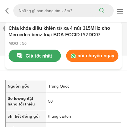
Chìa khóa điều khiển từ xa 4 nút 315MHz cho
1
/
0
Mercedes benz loại BGA FCCID IYZDC07
MOQ：50
nói chuyện ngay.
Giá tốt nhất
Mô Tả SảN PHẩM
Nguồn gốc
Trung Quốc
Số lượng đặt
50
hàng tối thiểu
chi tiết đóng gói
thùng carton