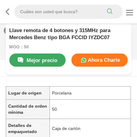
Llave remota de 4 botones y 315MHz para
1
/
0
Mercedes Benz tipo BGA FCCID IYZDC07
MOQ：50
Ahora Charle
Mejor precio
DESCRIPCIóN DE PRODUCTO
Lugar de origen
Porcelana
Cantidad de orden
50
mínima
Detalles de
Caja de cartón
empaquetado