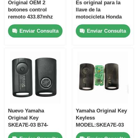
Original OEM 2
Es original para la
botones control
llave de la
remoto 433.87mhz
motocicleta Honda
FSK para Su-zuki
PN: 35123-K1B-T10
Enviar Consulta
Enviar Consulta
Jim-ny 2005-2017 Sin
tres botones
chip 37182-A7 Solo
FSK433.92MHz
control para
ID47chip llave de
mayorista MOQ 50pcs
coche remoto
Inicio
Nuevo Yamaha
Yamaha Original Key
Productos
Original Key
Keyless
SKEA7E-03 B74-
MODEL:SKEA7E-03
H6261-02 662F-
Para Yamaha llave
Videos