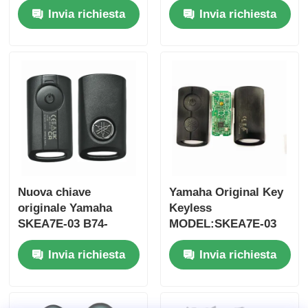
Invia richiesta
Invia richiesta
2017 Senza chip
pulsanti
37182-A7 Solo
FSK433.92MHz con
controllo per
chip ID47
ingrosso MOQ 50pcs
Nuova chiave
Yamaha Original Key
originale Yamaha
Keyless
Casa
SKEA7E-03 B74-
MODEL:SKEA7E-03
H6261-02 662F-
Per Yamaha Smart
Invia richiesta
Invia richiesta
SKEA7D03
Remote Key B74-
Prodotti
H6261-02/662F-
SKEA7D03
Video