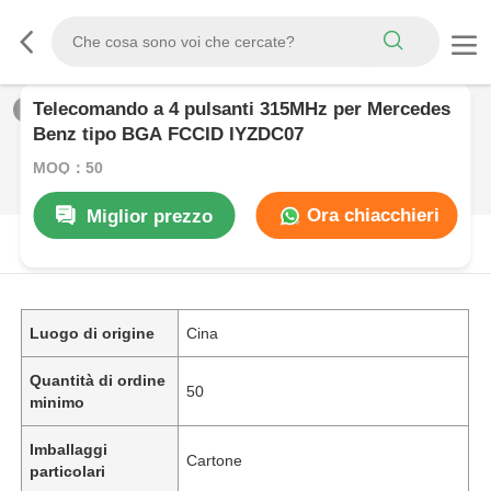
Telecomando a 4 pulsanti 315MHz per Mercedes
1
/
0
Benz tipo BGA FCCID IYZDC07
MOQ：50
Ora chiacchieri
Miglior prezzo
DESCRIZIONE DI PRODOTTO
Luogo di origine
Cina
Quantità di ordine
50
minimo
Imballaggi
Cartone
particolari