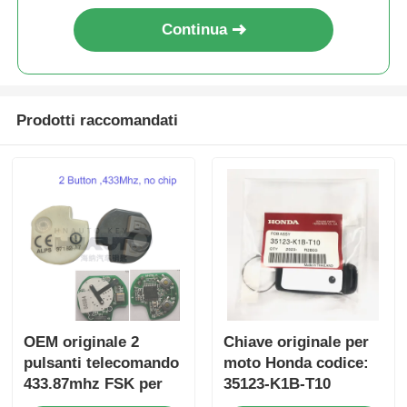
Continua
Prodotti raccomandati
OEM originale 2
Chiave originale per
pulsanti telecomando
moto Honda codice:
433.87mhz FSK per
35123-K1B-T10
Su-zuki Jim-ny 2005-
telecomando a tre