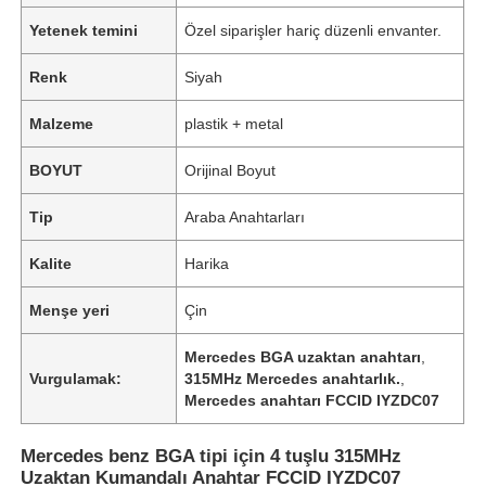
Yetenek temini
Özel siparişler hariç düzenli envanter.
Renk
Siyah
Malzeme
plastik + metal
BOYUT
Orijinal Boyut
Tip
Araba Anahtarları
Kalite
Harika
Menşe yeri
Çin
Mercedes BGA uzaktan anahtarı
,
Vurgulamak:
315MHz Mercedes anahtarlık.
,
Mercedes anahtarı FCCID IYZDC07
Mercedes benz BGA tipi için 4 tuşlu 315MHz
Uzaktan Kumandalı Anahtar FCCID IYZDC07