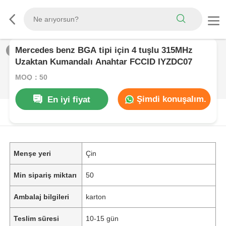
Mercedes benz BGA tipi için 4 tuşlu 315MHz
1
/
0
Uzaktan Kumandalı Anahtar FCCID IYZDC07
MOQ：50
Şimdi konuşalım.
En iyi fiyat
ÜRüN AçıKLAMASı
Menşe yeri
Çin
Min sipariş miktarı
50
Ambalaj bilgileri
karton
Teslim süresi
10-15 gün