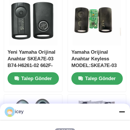
Yeni Yamaha Orijinal
Yamaha Orijinal
Anahtar SKEA7E-03
Anahtar Keyless
B74-H6261-02 662F-
MODEL:SKEA7E-03
SKEA7D03
Yamaha Akıllı
Talep Gönder
Talep Gönder
Uzaktan Kumanda
Anahtarı İçin B74-
Ana sayfa
H6261-02/662F-
SKEA7D03
Ürünler
icey
VİDEOLAR