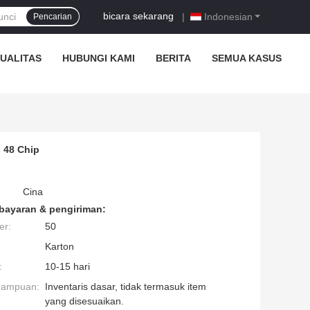
bicara sekarang
|
Indonesian
Pencarian
UALITAS
HUBUNGI KAMI
BERITA
SEMUA KASUS
 48 Chip
Cina
bayaran & pengiriman:
er:
50
Karton
:
10-15 hari
mampuan:
Inventaris dasar, tidak termasuk item
yang disesuaikan.