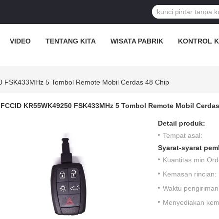
VIDEO
TENTANG KITA
WISATA PABRIK
KONTROL K
FSK433MHz 5 Tombol Remote Mobil Cerdas 48 Chip
FCCID KR55WK49250 FSK433MHz 5 Tombol Remote Mobil Cerdas
Detail produk:
Tempat asal:
Syarat-syarat pem
Kuantitas min Ord
Kemasan rincian:
Waktu pengiriman
Menyediakan ke