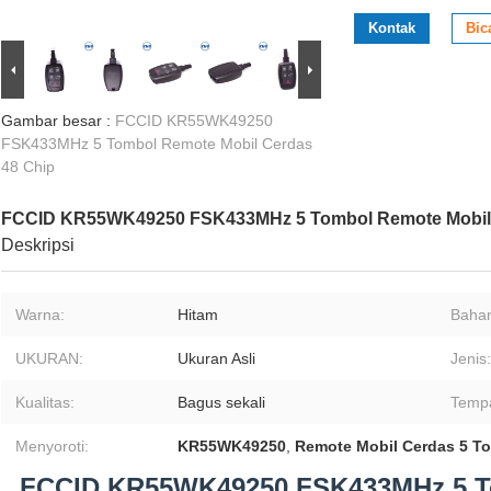
Kontak
Bic
Gambar besar :
FCCID KR55WK49250
FSK433MHz 5 Tombol Remote Mobil Cerdas
48 Chip
FCCID KR55WK49250 FSK433MHz 5 Tombol Remote Mobil 
Deskripsi
Warna:
Hitam
Baha
UKURAN:
Ukuran Asli
Jenis:
Kualitas:
Bagus sekali
Tempa
Menyoroti:
KR55WK49250
,
Remote Mobil Cerdas 5 T
FCCID KR55WK49250 FSK433MHz 5 To