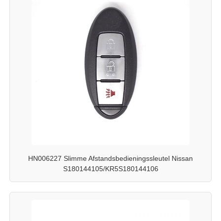
HN006227 Slimme Afstandsbedieningssleutel Nissan
S180144105/KR5S180144106