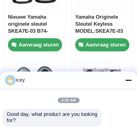
Nieuwe Yamaha
Yamaha Originele
originele sleutel
Sleutel Keyless
SKEA7E-03 B74-
MODEL:SKEA7E-03
H6261-02 662F-
Voor Yamaha Smart
Aanvraag sturen
Aanvraag sturen
SKEA7D03
Remote Key B74-
H6261-02/662F-
SKEA7D03
icey
2:32 AM
Good day, what product are you looking 
for?
2024-2025 Hyundai
2009-2014 TL Smart
Tuscon FOB Smart
Remote Key Fob 3+1