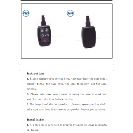
Over ons
Fabrieksreis
Kwaliteitscontrole
Contacteer ons
nieuws
Alle Gevallen
Autosleutels