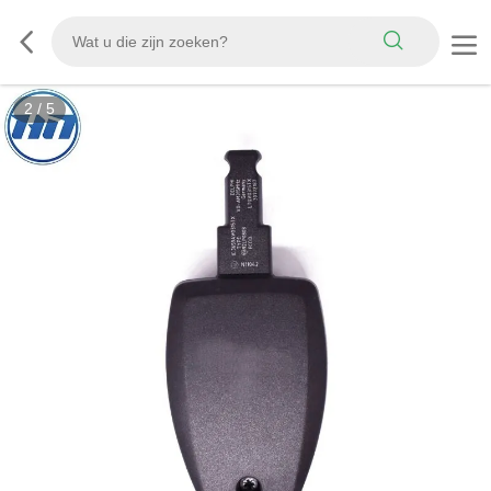
2
/
5