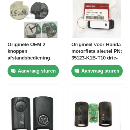
Originele OEM 2
Origineel voor Honda
knoppen
motorfiets sleutel PN:
afstandsbediening
35123-K1B-T10 drie-
433.87mhz FSK voor
knop FSK433.92MHz
Aanvraag sturen
Aanvraag sturen
Su-zuki Jim-ny 2005-
ID47chip
2017 Zonder chip
afstandsbediening
37182-A7 Alleen
auto sleutel
besturing voor
groothandel MOQ
50pcs