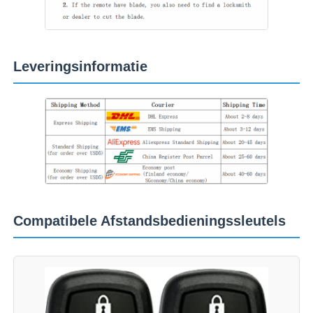
auto Sleutel Schelp
Leveringsinformatie
Autosleutelblad
Enkelsnijdende hoekfrees
auto zeer belangrijke programmeur
transponderspaander
Compatibele Afstandsbedieningssleutels
Sluitmachine
KEYDIY Slimme sleutel