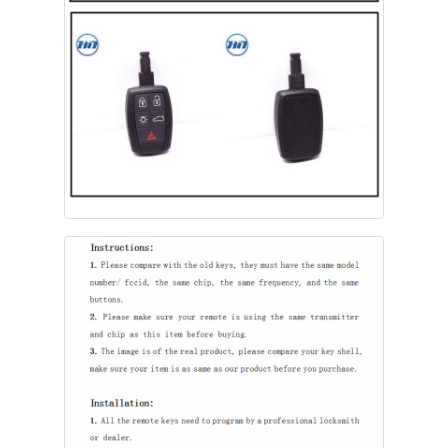
Hakkımızda
Fabrika turu
Kalite kontrol
Bize ulaşın
Haberler
Tüm servis talepleri
Oto Anahtarlar