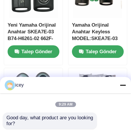
Yeni Yamaha Orijinal
Yamaha Orijinal
Anahtar SKEA7E-03
Anahtar Keyless
B74-H6261-02 662F-
MODEL:SKEA7E-03
SKEA7D03
Yamaha Akıllı
Talep Gönder
Talep Gönder
Uzaktan Kumanda
Anahtarı İçin B74-
H6261-02/662F-
SKEA7D03
icey
9:29 AM
Good day, what product are you looking 
for?
2024-2025 Hyundai
2009-2014 TL Akıllı