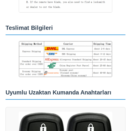
araba anahtarı kabuğu
Teslimat Bilgileri
Araba Anahtar Bıçağı
Tek Açılı Freze Kesici
araba anahtarı programcısı
Transponder Çipi
Uyumlu Uzaktan Kumanda Anahtarları
Çilingir Makinesi
KEYDIY Akıllı Anahtar