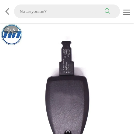
2
/
5