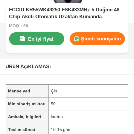
FCCID KR55WK49250 FSK433MHz 5 Düğme 48
Chip Akıllı Otomatik Uzaktan Kumanda
MOQ：50
Şimdi konuşalım.
En iyi fiyat
ÜRüN AçıKLAMASı
Menşe yeri
Çin
Min sipariş miktarı
50
Ambalaj bilgileri
karton
Teslim süresi
10-15 gün