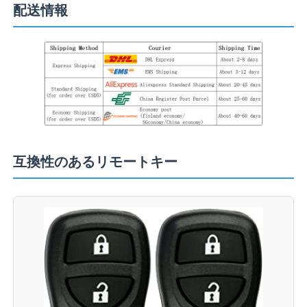
配送情報
カー キーシェル
車のキーブレード
片刃付きフライス
互換性のあるリモートキー
車のキー プログラマー
トランスポンダーの破片
鍵屋機械
KEYDIY スマートキー