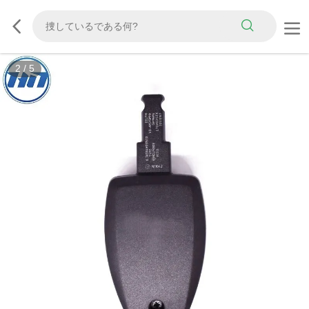
2
/
5