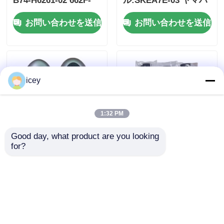
B74-H6261-02 662F-
ル:SKEA7E-03 ヤマハ
SKEA7D03
スマートリモートキー
お問い合わせを送信
お問い合わせを送信
B74-H6261-02/662F-
SKEA7D03
icey
1:32 PM
Good day, what product are you looking 
for?
2024-2025 ハインダイ
2009-2014 TL スマー
タスコン FOB スマー
トリモートキーフォブ
トキー 4+1 ボタン
3+1ボタン
433MHz ID4A 95440-
FSK313.8MHz /
お問い合わせを送信
お問い合わせを送信
N9500 近距離リモート
PCF7945A / HITAG 2 /
キー
46チップ / FCC ID:
M3N5WY8145 /