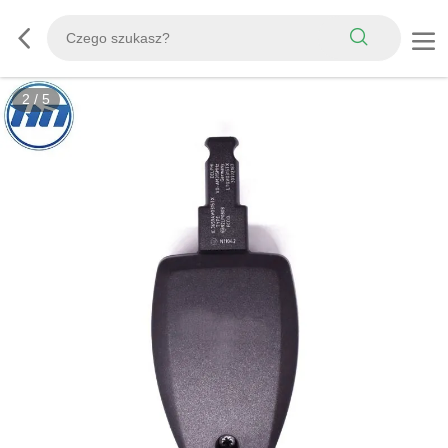
2
/
5