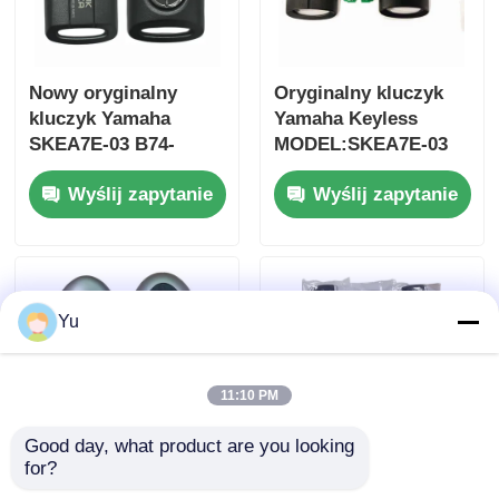
Nowy oryginalny
Oryginalny kluczyk
kluczyk Yamaha
Yamaha Keyless
SKEA7E-03 B74-
MODEL:SKEA7E-03
H6261-02 662F-
Do Yamaha Smart
Wyślij zapytanie
Wyślij zapytanie
SKEA7D03
Remote Key B74-
H6261-02/662F-
SKEA7D03
Yu
11:10 PM
Good day, what product are you looking 
for?
2024-2025 Hyundai
2009-2014 TL