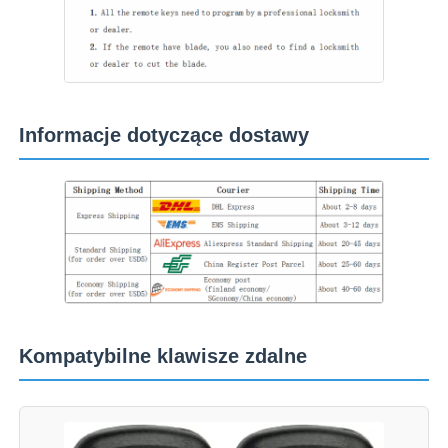
obudowa kluczyka samochodowego
Ostrza kluczyka samochodowego
Informacje dotyczące dostawy
Frez kątowy jednostronny
programista kluczy samochodowych
chip transpondera
Kompatybilne klawisze zdalne
Automat do dorabiania kluczy
KEYDIY Inteligentny klucz