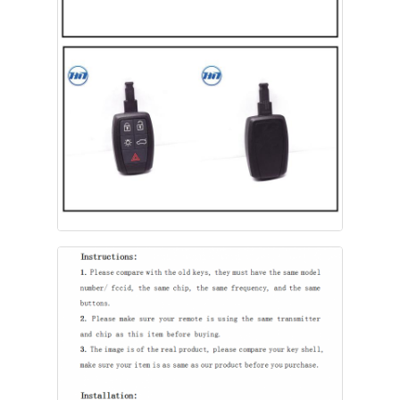
O nas
Wycieczka po fabryce
Kontrola jakości
Skontaktuj się z nami
Aktualności
Wszystkie przypadki
Klucze automatyczne