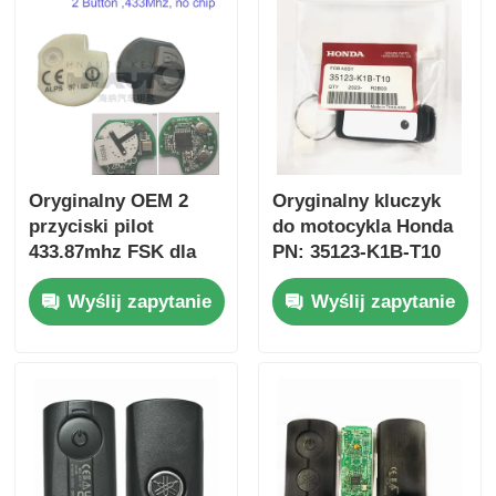
Oryginalny OEM 2
Oryginalny kluczyk
przyciski pilot
do motocykla Honda
433.87mhz FSK dla
PN: 35123-K1B-T10
Su-zuki Jim-ny 2005-
trójprzyciskowy
Wyślij zapytanie
Wyślij zapytanie
2017 Bez chipa 37182-
FSK433.92MHz
A7 Tylko sterowanie
ID47chip pilot do
dla hurtowej MOQ 50
kluczyka
sztuk
samochodowego