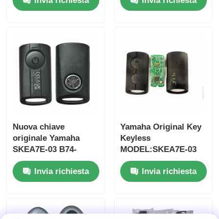
Invia richiesta
Invia richiesta
2017 Senza chip
pulsanti
37182-A7 Solo
FSK433.92MHz con
controllo per
chip ID47
ingrosso MOQ 50pcs
Nuova chiave
Yamaha Original Key
originale Yamaha
Keyless
SKEA7E-03 B74-
MODEL:SKEA7E-03
Casa
H6261-02 662F-
Per Yamaha Smart
Invia richiesta
Invia richiesta
SKEA7D03
Remote Key B74-
H6261-02/662F-
Prodotti
SKEA7D03
Video