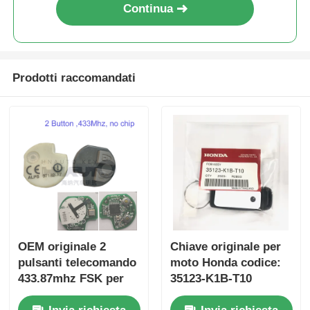
Continua
Prodotti raccomandati
OEM originale 2
Chiave originale per
pulsanti telecomando
moto Honda codice:
433.87mhz FSK per
35123-K1B-T10
Su-zuki Jim-ny 2005-
telecomando a tre