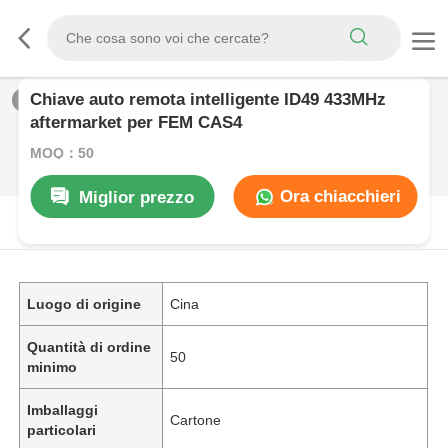
Chiave auto remota intelligente ID49 433MHz
1
/
0
aftermarket per FEM CAS4
MOQ：50
Ora chiacchieri
Miglior prezzo
DESCRIZIONE DI PRODOTTO
Luogo di origine
Cina
Quantità di ordine
50
minimo
Imballaggi
Cartone
particolari