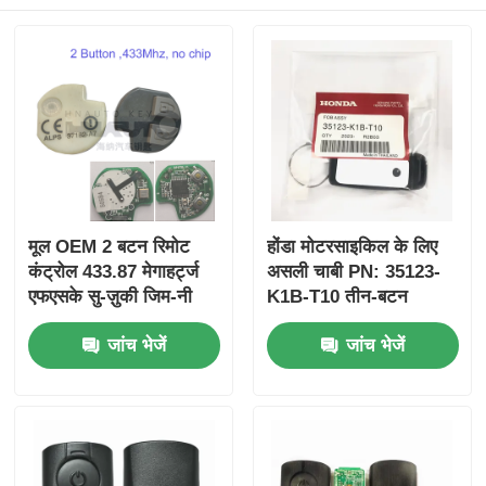
मूल OEM 2 बटन रिमोट
होंडा मोटरसाइकिल के लिए
कंट्रोल 433.87 मेगाहर्ट्ज
असली चाबी PN: 35123-
एफएसके सु-ज़ुकी जिम-नी
K1B-T10 तीन-बटन
2005-2017 के लिए बिना
FSK433.92MHz
जांच भेजें
जांच भेजें
चिप 37182-ए 7 के लिए
ID47chip रिमोट कार की
केवल थोक MOQ 50 पीसी
के लिए नियंत्रण