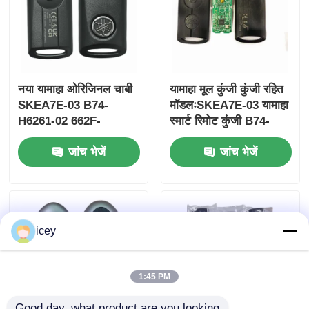
नया यामाहा ओरिजिनल चाबी
यामाहा मूल कुंजी कुंजी रहित
SKEA7E-03 B74-
मॉडलःSKEA7E-03 यामाहा
H6261-02 662F-
स्मार्ट रिमोट कुंजी B74-
SKEA7D03
H6261-02/662F-
जांच भेजें
जांच भेजें
SKEA7D03 के लिए
होम
icey
उत्पाद
1:45 PM
वीडियो
Good day, what product are you looking 