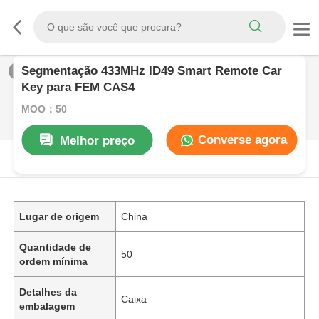
Segmentação 433MHz ID49 Smart Remote Car
1
/
0
Key para FEM CAS4
MOQ：50
Converse agora
Melhor preço
DESCRIçãO DE PRODUTO
Lugar de origem
China
Quantidade de
50
ordem mínima
Detalhes da
Caixa
embalagem