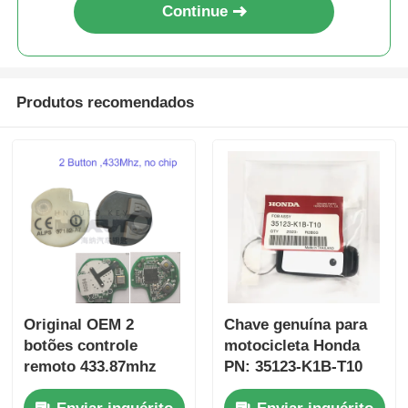
Continue
Produtos recomendados
Original OEM 2
Chave genuína para
botões controle
motocicleta Honda
remoto 433.87mhz
PN: 35123-K1B-T10
FSK para Su-zuki
chave remota de três