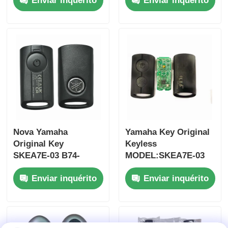
Enviar inquérito
Enviar inquérito
Jim-ny 2005-2017
botões
Sem chip 37182-A7
FSK433.92MHz chip
Somente controle
ID47
para atacado MOQ
50pcs
Nova Yamaha
Yamaha Key Original
Original Key
Keyless
SKEA7E-03 B74-
MODEL:SKEA7E-03
Casa
H6261-02 662F-
Para Yamaha Smart
Enviar inquérito
Enviar inquérito
SKEA7D03
Remote Key B74-
H6261-02/662F-
Produtos
SKEA7D03
Vídeos