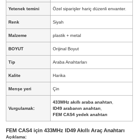
Yetenek temini
Özel siparişler hariç düzenli envanter.
Renk
Siyah
Malzeme
plastik + metal
BOYUT
Orijinal Boyut
Tip
Araba Anahtarları
Kalite
Harika
Menşe yeri
Çin
433MHz akıllı araba anahtarı
,
Vurgulamak:
ID49 arabanın anahtarı
,
FEM CAS4 yedek anahtarı
FEM CAS4 için 433MHz ID49 Akıllı Araç Anahtarı
Açıklama: