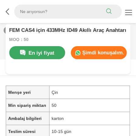
FEM CAS4 için 433MHz ID49 Akıllı Araç Anahtarı
1
/
0
MOQ：50
Şimdi konuşalım.
En iyi fiyat
ÜRüN AçıKLAMASı
Menşe yeri
Çin
Min sipariş miktarı
50
Ambalaj bilgileri
karton
Teslim süresi
10-15 gün