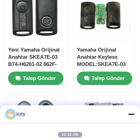
Yeni Yamaha Orijinal
Yamaha Orijinal
Anahtar SKEA7E-03
Anahtar Keyless
B74-H6261-02 662F-
MODEL:SKEA7E-03
SKEA7D03
Yamaha Akıllı
Talep Gönder
Talep Gönder
Uzaktan Kumanda
Anahtarı İçin B74-
H6261-02/662F-
Ana sayfa
SKEA7D03
icey
Ürünler
10:16 AM
VİDEOLAR