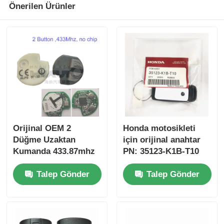
Önerilen Ürünler
Orijinal OEM 2
Honda motosikleti
Düğme Uzaktan
için orijinal anahtar
Kumanda 433.87mhz
PN: 35123-K1B-T10
Su-zuki Jim-ny için
üç düğmeli
Talep Gönder
Talep Gönder
FSK 2005-2017 Çipsiz
FSK433.92MHz ID47
37182-A7 Toptan satış
çipli uzaktan
için sadece Kumanda
kumandalı araba
MOQ 50pcs
anahtarı