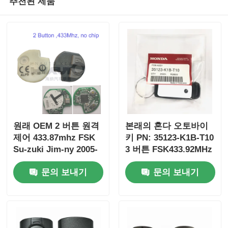
추천된 제품
원래 OEM 2 버튼 원격
본래의 혼다 오토바이
제어 433.87mhz FSK
키 PN: 35123-K1B-T10
Su-zuki Jim-ny 2005-
3 버튼 FSK433.92MHz
2017 칩 없음 37182-A7
ID47chip 원격 자동차
문의 보내기
문의 보내기
도매 MOQ 50pcs 전용
키
제어