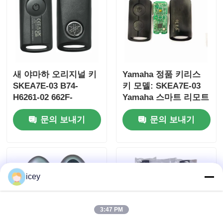
새 야마하 오리지널 키
Yamaha 정품 키리스
SKEA7E-03 B74-
키 모델: SKEA7E-03
H6261-02 662F-
Yamaha 스마트 리모트
SKEA7D03
키 B74-H6261-
문의 보내기
문의 보내기
02/662F-SKEA7D03용
홈
icey
제품 소개
3:47 PM
동영상