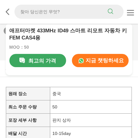
애프터마켓 433MHz ID49 스마트 리모트 자동차 키
1
/
0
FEM CAS4용
MOQ：50
지금 챗팅하세요
최고의 가격
제품 설명
원래 장소
중국
최소 주문 수량
50
포장 세부 사항
판지 상자
배달 시간
10-15day