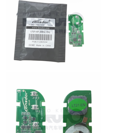
Car Key Shell
Chiavetta per auto
Fresa ad angolo singolo
programmatore di chiave dell'automobile
chip del risponditore
Macchina per fabbro
Chiave intelligente KEYDIY