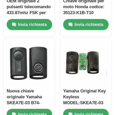
OEM originale 2
Chiave originale per
pulsanti telecomando
moto Honda codice:
433.87mhz FSK per
35123-K1B-T10
Su-zuki Jim-ny 2005-
telecomando a tre
Invia richiesta
Invia richiesta
2017 Senza chip
pulsanti
37182-A7 Solo
FSK433.92MHz con
controllo per
chip ID47
ingrosso MOQ 50pcs
Nuova chiave
Yamaha Original Key
originale Yamaha
Keyless
SKEA7E-03 B74-
MODEL:SKEA7E-03
H6261-02 662F-
Per Yamaha Smart
Invia richiesta
Invia richiesta
SKEA7D03
Remote Key B74-