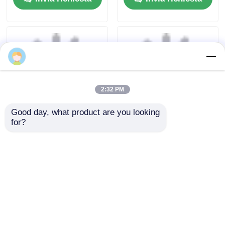
H6261-02/662F-
SKEA7D03
2:32 PM
Good day, what product are you looking 
for?
2024-2025 Hyundai
2009-2014 TL Smart
Tuscon FOB Smart
Remote Key Fob 3+1
Key 4+1 Tasto
pulsanti
433MHz ID4A 95440-
FSK313.8mhz /
Invia richiesta
Invia richiesta
N9500 Proximity
PCF7945A / HITAG 2 /
Remote Key
46 CHIP / FCC ID:
M3N5WY8145 /
HON66
Casa
Circa noi
Contattaci
Desktop Site