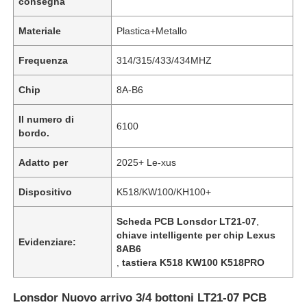
consegna
Materiale
Plastica+Metallo
Frequenza
314/315/433/434MHZ
Chip
8A-B6
Il numero di
6100
bordo.
Adatto per
2025+ Le-xus
Dispositivo
K518/KW100/KH100+
Scheda PCB Lonsdor LT21-07
,
chiave intelligente per chip Lexus
Evidenziare:
8AB6
,
tastiera K518 KW100 K518PRO
Lonsdor Nuovo arrivo 3/4 bottoni LT21-07 PCB