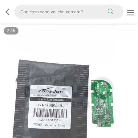
2
/
5