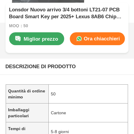
Lonsdor Nuovo arrivo 3/4 bottoni LT21-07 PCB
Board Smart Key per 2025+ Lexus 8AB6 Chip
314/315/433/434MHZ Board No.6100 Per
MOQ：50
K518/KW100/K518PRO
Ora chiacchieri
Miglior prezzo
DESCRIZIONE DI PRODOTTO
Quantità di ordine
50
minimo
Imballaggi
Cartone
particolari
Tempi di
5-8 giorni