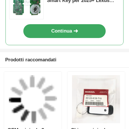
Smart Key per 2025+ Lexus
8AB6 Chip 314/315/433/434MHZ
Board No.6100 Per
K518/KW100/K518PRO
Continua
Prodotti raccomandati