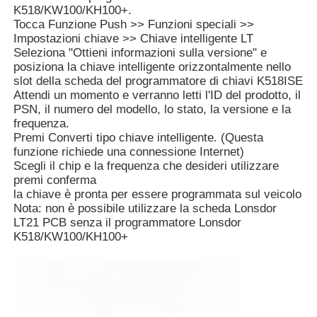
K518/KW100/KH100+.
Tocca Funzione Push >> Funzioni speciali >>
Impostazioni chiave >> Chiave intelligente LT
Chi siamo
Seleziona "Ottieni informazioni sulla versione" e
posiziona la chiave intelligente orizzontalmente nello
slot della scheda del programmatore di chiavi K518ISE
Fatory Tour
Attendi un momento e verranno letti l'ID del prodotto, il
PSN, il numero del modello, lo stato, la versione e la
frequenza.
Controllo di qualità
Premi Converti tipo chiave intelligente. (Questa
funzione richiede una connessione Internet)
Scegli il chip e la frequenza che desideri utilizzare
Contattaci
premi conferma
la chiave è pronta per essere programmata sul veicolo
Nota: non è possibile utilizzare la scheda Lonsdor
notizie
LT21 PCB senza il programmatore Lonsdor
K518/KW100/KH100+
Tutti i casi
Chiavi automatiche