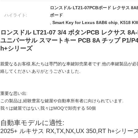
ロンスドル LT21-07PCBボード レクサス 8A
ハイライト:
ボード
,
Smart Key for Lexus 8AB6 chip
,
K518 KW
ロンスドル LT21-07 3/4 ボタンPCB レクサス 8A-B
ユニバーサル スマートキー PCB 8A チップ P1/P4 :B
h+シリーズ
親愛なるお客様,私たちは専門的な車鍵卸売業者です.他の車鍵製品が必要な場合は,W
絡してください.ありがとうございました.
重要な思い出:
この製品は,経験豊富な鍵屋や自動車所有者に向けられています.
我々は鍵屋ではない,我々はMOQで卸売する 50個
自動車モデルに適性:
2025+ ルキサス RX,TX,NX,UX 350,RT h+シリー