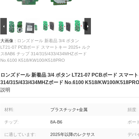
大画像 :
ロンズドール 新着品 3/4 ボタン
LT21-07 PCBボード スマートキー 2025+ ルク
ス8AB6 チップ 314/315/433/434MHZボード
No.6100 K518/KW100/K518PRO
ロンズドール 新着品 3/4 ボタン LT21-07 PCBボード スマート
314/315/433/434MHZボード No.6100 K518/KW100/K518PR
説明
材料:
プラスチック+金属
頻度:
チップ:
8A-B6
ボード
に適しています:
2025年以降のレクサス
デバイ