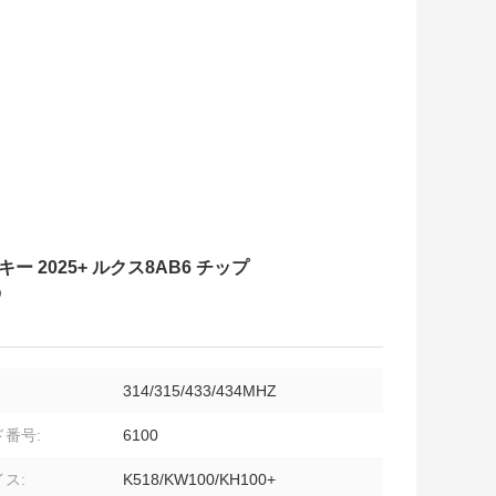
キー 2025+ ルクス8AB6 チップ
O
314/315/433/434MHZ
番号:
6100
ス:
K518/KW100/KH100+