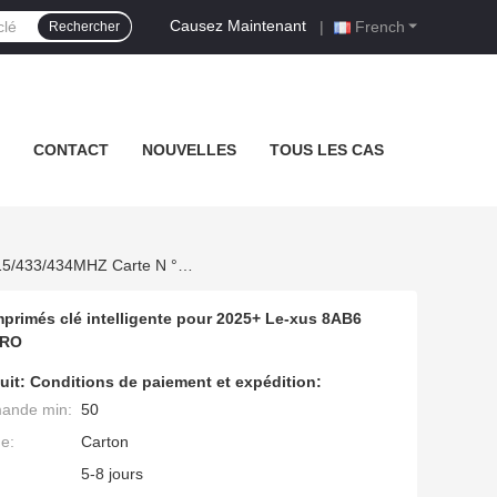
Causez Maintenant
|
French
Rechercher
CONTACT
NOUVELLES
TOUS LES CAS
Lonsdor Nouveau Arrivée 3/4 Boutons LT21-07 Carte De Circuits Imprimés Clé Intelligente Pour 2025+ Le-Xus 8AB6 Puce 314/315/433/434MHZ Carte N ° 6100 Pour K518/KW100/K518PRO
mprimés clé intelligente pour 2025+ Le-xus 8AB6
PRO
uit:
Conditions de paiement et expédition:
mande min:
50
ge:
Carton
5-8 jours