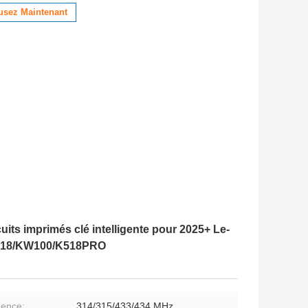
usez Maintenant
its imprimés clé intelligente pour 2025+ Le-
 K518/KW100/K518PRO
ence:
314/315/433/434 MHz