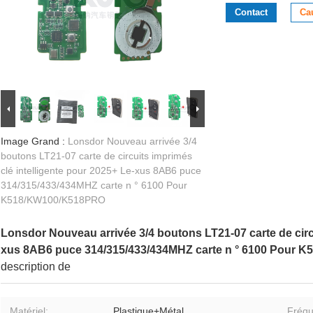
Contact
Ca
Image Grand :
Lonsdor Nouveau arrivée 3/4
boutons LT21-07 carte de circuits imprimés
clé intelligente pour 2025+ Le-xus 8AB6 puce
314/315/433/434MHZ carte n ° 6100 Pour
K518/KW100/K518PRO
Lonsdor Nouveau arrivée 3/4 boutons LT21-07 carte de circu
xus 8AB6 puce 314/315/433/434MHZ carte n ° 6100 Pour
description de
Matériel:
Plastique+Métal
Fréqu