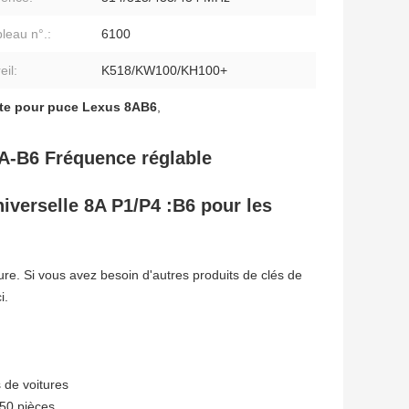
bleau n°.:
6100
eil:
K518/KW100/KH100+
ente pour puce Lexus 8AB6
,
A-B6 Fréquence réglable
niverselle 8A P1/P4 :B6 pour les
re. Si vous avez besoin d'autres produits de clés de
i.
 de voitures
50 pièces