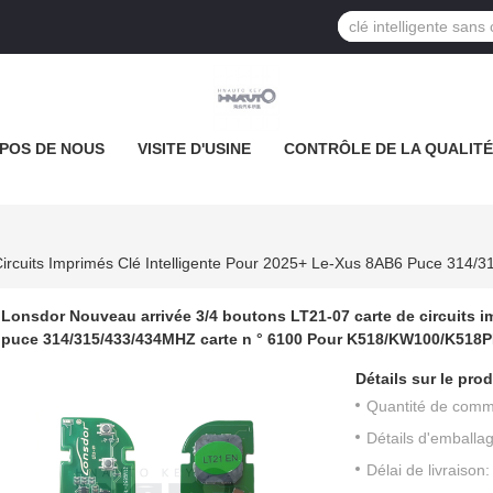
POS DE NOUS
VISITE D'USINE
CONTRÔLE DE LA QUALITÉ
Lonsdor Nouveau arrivée 3/4 boutons LT21-07 carte de circuits i
puce 314/315/433/434MHZ carte n ° 6100 Pour K518/KW100/K518
Détails sur le prod
Quantité de com
Détails d'emballa
Délai de livraison: