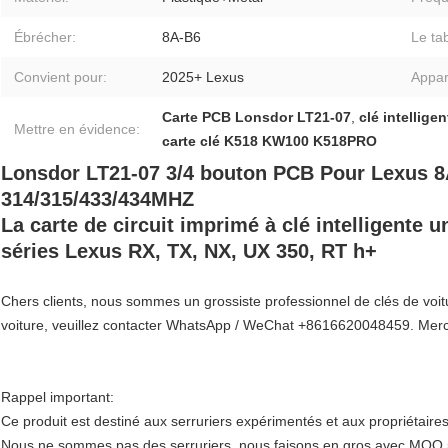
Ébrécher:
8A-B6
Le ta
Convient pour:
2025+ Lexus
Appar
Carte PCB Lonsdor LT21-07
,
clé intellig
Mettre en évidence:
carte clé K518 KW100 K518PRO
Lonsdor LT21-07 3/4 bouton PCB Pour Lexus 8
314/315/433/434MHZ
La carte de circuit imprimé à clé intelligente u
séries Lexus RX, TX, NX, UX 350, RT h+
Chers clients, nous sommes un grossiste professionnel de clés de voitu
voiture, veuillez contacter WhatsApp / WeChat +8616620048459. Merc
Rappel important:
Ce produit est destiné aux serruriers expérimentés et aux propriétaires
Nous ne sommes pas des serruriers, nous faisons en gros avec MOQ 