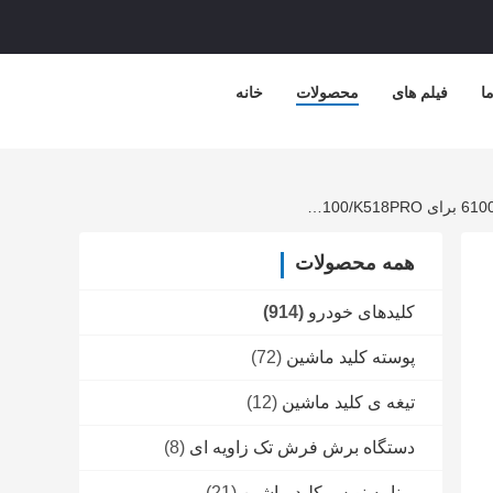
ا
فیلم های
محصولات
خانه
Lonsdor New Arrival 3/4 Button LT21-07 PCB Board Smart Key برای 2025+ لکسوس 8AB6 چیپ 314/315/433/434MHZ بوردی شماره 6100 برای K518/KW100/K518PRO
همه محصولات
کلیدهای خودرو
(914)
پوسته کلید ماشین
(72)
تیغه ی کلید ماشین
(12)
دستگاه برش فرش تک زاویه ای
(8)
برنامه نویس کلید ماشین
(21)