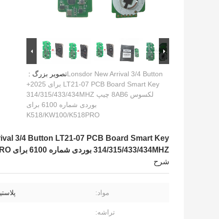
Lonsdor New Arrival 3/4 Button
تصویر بزرگ :
LT21-07 PCB Board Smart Key برای 2025+
لکسوس 8AB6 چیپ 314/315/433/434MHZ
بوردی شماره 6100 برای
K518/KW100/K518PRO
314/315/433/434MHZ بوردی شماره 6100 برای K518/KW100/K518PRO
شرح
مواد:
پلاستی
تراشه: