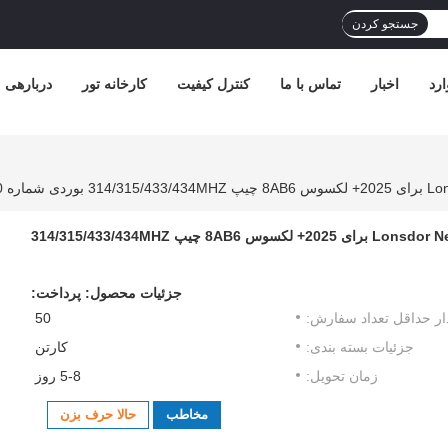
جستجو کردن
رد
اخبار
تماس با ما
کنترل کیفیت
کارخانه تور
دربارهی م
Lonsdor New Arrival 3/4 Button LT21-07 PCB Board Smart Key برای 2025+ لکسوس 8AB6 چیپ 314/315/433/434MHZ
جزئیات محصول:
پرداخت:
ار حداقل تعداد سفارش:
50
جزئیات بسته بندی:
کارتن
زمان تحویل:
5-8 روز
مخاطب
حالا حرف بزن