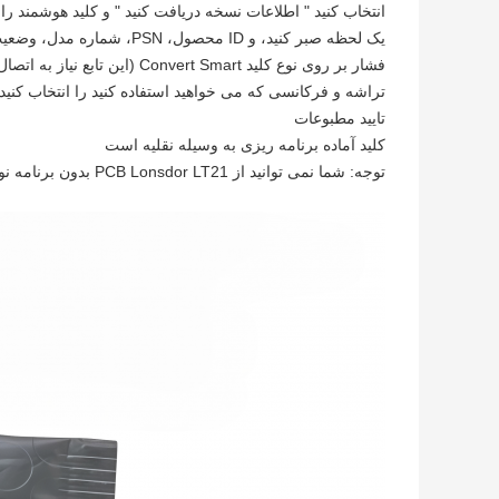
انتخاب کنید " اطلاعات نسخه دریافت کنید " و کلید هوشمند را افقی بر 
یک لحظه صبر کنید، و ID محصول، PSN، شماره مدل، وضعیت، نسخه و فرکانس را می خواند.
فشار بر روی نوع کلید Convert Smart (این تابع نیاز به اتصال به اینترنت دارد)
تراشه و فرکانسی که می خواهید استفاده کنید را انتخاب کنید
تایید مطبوعات
کليد آماده برنامه ریزی به وسیله نقلیه است
توجه: شما نمی توانید از PCB Lonsdor LT21 بدون برنامه نویس Lonsdor K518/KW100/KH100+ استفاده کنید.