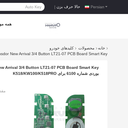
حالا حرف بزن
|
Persian
همه موا
خانه
محصولات
کلیدهای خودرو
بوردی شماره 6100 برای K518/KW100/K518PRO
مقد