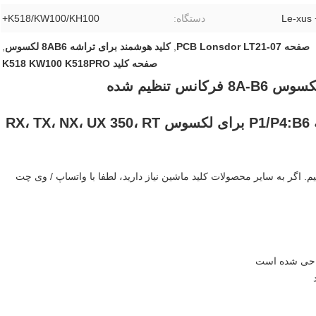
دستگاه:
K518/KW100/KH100+
صفحه PCB Lonsdor LT21-07
,
کلید هوشمند برای تراشه 8AB6 لکسوس
,
صفحه کلید K518 KW100 K518PRO
Lonsdor LT21-07 3/4 دکمه PCB برای لکسوس 8A-B6 فرکانس تنظیم شده
پی سی بی کلید هوشمند جهانی 8A تراشه P1/P4:B6 برای لکسوس RX، TX، NX، UX 350، RT
اگر به سایر محصولات کلید ماشین نیاز دارید، لطفا با واتساپ / وی چت
راحی شده است