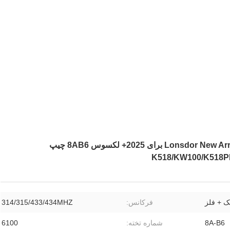
Lonsdor New Arrival 3/4 Button LT21-07 PCB Board Smart Key برای 2025+ لکسوس 8AB6 چیپ
ک + فلز
فرکانس:
314/315/433/434MHZ
8A-B6
شماره تخته:
6100