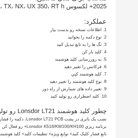
2025+ لکسوس RX، TX، NX، UX 350، RT h+ سری
عملکرد:
1. اطلاعات نسخه رو بدست بيار
2. نوع دکمه را بخوانید
3. تگ ها را به تابع تبدیل کنید
4. کليد باز کن
5. به روزرسانی کلید هوشمند
6. فرکانس را تغییر دهید
7. کليد هوشمند کپي
8. نوع کلید هوشمند را تغییر دهید
9. تغییر داده های شمارش از راه دور
10. کلید اضطراری رو تولید کنید
چطور کلید هوشمند Lonsdor LT21 رو تولید کنیم؟
نصب یک باتری در پشت Lonsdor LT21 PCB، دکمه را فشار دهید و شاخص می درخشد
برنامه ريزي Lonsdor K518/KW100/KH100+ رو فعال کن
تابع فشار کلیک کنید> توابع ویژه> تنظیمات کلید> کلید هوشمند T