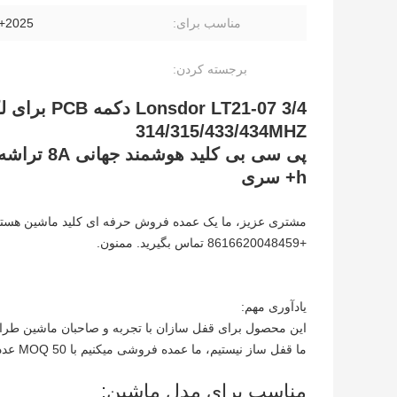
مناسب برای:
2025+ Le-xus
برجسته کردن:
314/315/433/434MHZ
h+ سری
مشتری عزیز، ما یک عمده فروش حرفه ای کلید ماشین هستیم. 
+8616620048459 تماس بگیرید. ممنون.
یادآوری مهم:
این محصول برای قفل سازان با تجربه و صاحبان ماشین ط
ما قفل ساز نیستیم، ما عمده فروشی میکنیم با MOQ 50 عدد
مناسب برای مدل ماشین: