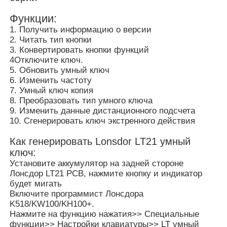
Функции:
1. Получить информацию о версии
2. Читать тип кнопки
3. Конвертировать кнопки функций
4Отключите ключ.
5. Обновить умный ключ
6. Изменить частоту
7. Умный ключ копия
8. Преобразовать тип умного ключа
9. Изменить данные дистанционного подсчета
10. Сгенерировать ключ экстренного действия
Как генерировать Lonsdor LT21 умный
ключ:
Главная страница
Установите аккумулятор на задней стороне
Лонсдор LT21 PCB, нажмите кнопку и индикатор
будет мигать
Продукция
Включите программист Лонсдора
K518/KW100/KH100+.
Нажмите на функцию нажатия>> Специальные
функции>> Настройки клавиатуры>> LT умный
Ролики