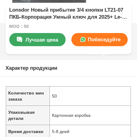
Lonsdor Новый прибытие 3/4 кнопки LT21-07
ПКБ-Корпорация Умный ключ для 2025+ Le-
xus 8AB6 Чип 314/315/433/434MHZ
MOQ：50
Побеседуйте
Лучшая цена
теперь
Характер продукции
Количество мин
50
заказа
Упаковывая
Картонная коробка
детали
Время доставки
5-8 дней