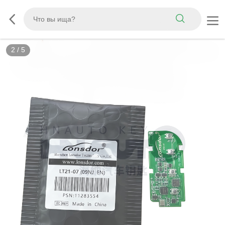
2
/
5