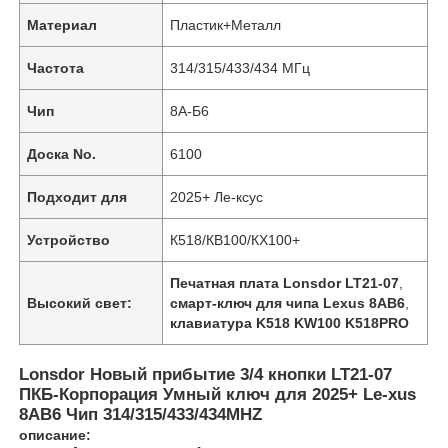
Материал
Пластик+Металл
Частота
314/315/433/434 МГц
Чип
8А-Б6
Доска No.
6100
Подходит для
2025+ Ле-ксус
Устройство
К518/КВ100/КХ100+
Печатная плата Lonsdor LT21-07
,
Высокий свет:
смарт-ключ для чипа Lexus 8AB6
,
клавиатура K518 KW100 K518PRO
Lonsdor Новый прибытие 3/4 кнопки LT21-07
ПКБ-Корпорация Умный ключ для 2025+ Le-xus
8AB6 Чип 314/315/433/434MHZ
описание: