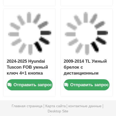
ключ B74-H6261-
02/662F-SKEA7D03
2024-2025 Hyundai
2009-2014 TL Умный
Tuscon FOB умный
брелок с
ключ 4+1 кнопка
дистанционным
433MHz ID4A 95440-
управлением 3+1
Отправить запрос
Отправить запрос
N9500
кнопки FSK313.8
МГц / PCF7945A /
HITAG 2 / 46 ЧИП /
FCC ID: M3N5WY8145
Главная страница
Карта сайта
контактные данные
/ HON66
Desktop Site