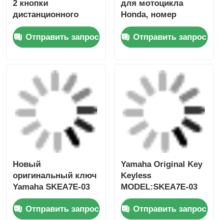
2 кнопки
для мотоцикла
дистанционного
Honda, номер
управления 433,87
детали: 35123-K1B-
Отправить запрос
Отправить запрос
МГц FSK для Su-zuki
T10, трехкнопочный,
Jim-ny 2005-2017 без
FSK433.92MHz, чип
чипа 37182-A7,
ID47,
только управление
дистанционный
для оптовой
ключ
продажи,
минимальный заказ
50 шт.
Новый
Yamaha Original Key
оригинальный ключ
Keyless
Yamaha SKEA7E-03
MODEL:SKEA7E-03
B74-H6261-02 662F-
Для Yamaha Умный
Отправить запрос
Отправить запрос
SKEA7D03
дистанционный