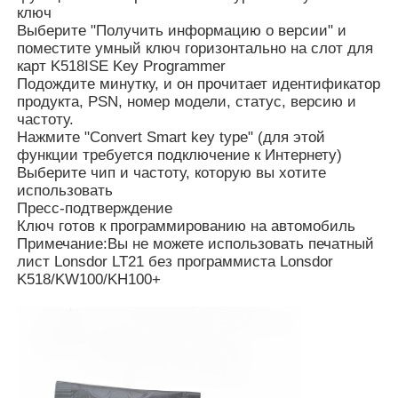
ключ
Выберите "Получить информацию о версии" и
поместите умный ключ горизонтально на слот для
О Компании
карт K518ISE Key Programmer
Подождите минутку, и он прочитает идентификатор
продукта, PSN, номер модели, статус, версию и
Наша фабрика
частоту.
Нажмите "Convert Smart key type" (для этой
функции требуется подключение к Интернету)
контроль качества
Выберите чип и частоту, которую вы хотите
использовать
Пресс-подтверждение
контактные данные
Ключ готов к программированию на автомобиль
Примечание:Вы не можете использовать печатный
лист Lonsdor LT21 без программиста Lonsdor
Новости
K518/KW100/KH100+
Все случаи
Автоматические ключи