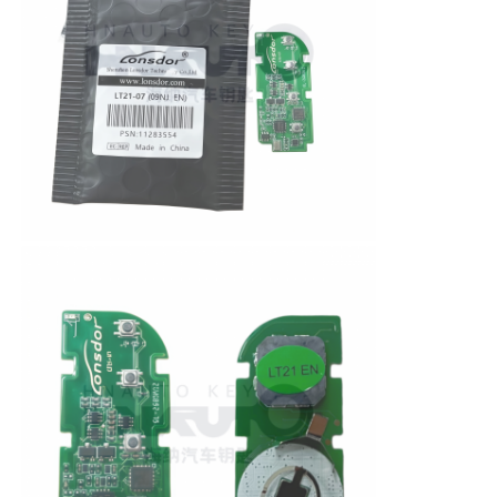
Автомобиль
Заготовка ключа зажигания
Одноугольная фрезерная резачка
программист ключа автомобиля
обломок приемоответчика
Станок для изготовления ключей
Умный ключ KEYDIY