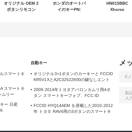
オリジナル OEM 2
ホンダのオートバ
HN015BBC
ボタンリモコン
イのキーPN:
Xhorse
433.87mhz FSK
35123-K1B-T10 3
XDMB11EN ES
スズキジムニー
ボタンの
ELV エミュレー
2005-2017 チップ
FSK433.92MHz
ー For Benz W2
なし 37182-A7 の
ID47チップリモコ
W207 W212
み制御卸売 MOQ
ンカーキー
50 個
メ
自動キー
バーサルスマートキ
オリジナル3+1ボタンのカーキーと FCCID
KR5V1XとA2C32522800の鍵なしエント
リー
 4A スマートキ
2009-2014年トヨタアバロンカムリ用4ボ
ャムリー
タン スマートキーフォブ、FCC ID
HYQ14AEM
トキー 日産
FCCID HYQ14AEM を搭載した2010-2012
06
年 トヨタ RAV4用の3ボタンのスマートキ
ーフォブ