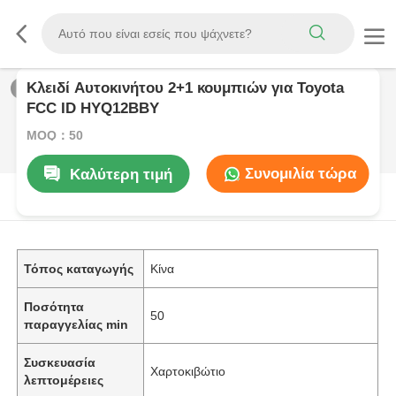
Κλειδί Αυτοκινήτου 2+1 κουμπιών για Toyota
1
/
0
FCC ID HYQ12BBY
MOQ：50
Συνομιλία τώρα
Καλύτερη τιμή
Περιγραφή προϊόντων
Τόπος καταγωγής
Κίνα
Ποσότητα
50
παραγγελίας min
Συσκευασία
Χαρτοκιβώτιο
λεπτομέρειες