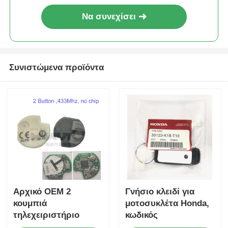
Να συνεχίσει
Συνιστώμενα προϊόντα
Αρχικό OEM 2
Γνήσιο κλειδί για
κουμπιά
μοτοσυκλέτα Honda,
τηλεχειριστήριο
κωδικός
433.87mhz FSK για
ανταλλακτικού: