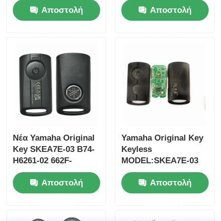
Αποστολή
Αποστολή
Su-zuki Jim-ny 2005-
35123-K1B-T10,
2017 Χωρίς τσιπ
τηλεχειριστήριο
ερώτησης
ερώτησης
37182-A7 Μόνο
τριών κουμπιών
έλεγχος για χονδρικό
FSK433.92MHz με
MOQ 50pcs
τσιπ ID47
Νέα Yamaha Original
Yamaha Original Key
Key SKEA7E-03 B74-
Keyless
Αρχική Σελίδα
H6261-02 662F-
MODEL:SKEA7E-03
SKEA7D03
Για την Yamaha
Αποστολή
Αποστολή
έξυπνο
Προϊόντα
τηλεχειριστήριο
ερώτησης
ερώτησης
κλειδί B74-H6261-
02/662F-SKEA7D03
Βίντεο