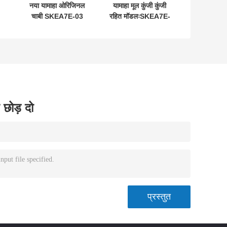
नया यामाहा ओरिजिनल
यामाहा मूल कुंजी कुंजी
चाबी SKEA7E-03
रहित मॉडलःSKEA7E-
L
B74-H6261-02
03 यामाहा स्मार्ट रिमोट
662F-SKEA7D03
कुंजी B74-H6261-
12
02/662F-
SKEA7D03 के लिए
 छोड़ दो