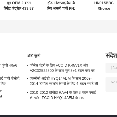
मूल OEM 2 बटन
होंडा मोटरसाइकिल के
HN015BBC
रिमोट कंट्रोल 433.87
लिए असली चाबी PN:
Xhorse
मेगाहर्ट्ज एफएसके सु-
35123-K1B-T10
XDMB11EN ES
ज़ुकी जिम-नी 2005-
तीन-बटन
ELV एमुलेटर बेंज़
2017 के लिए बिना चिप
FSK433.92MHz
W204 W207 W2
37182-ए 7 के लिए
ID47chip रिमोट कार
के लिए
केवल थोक MOQ 50
की
पीसी के लिए नियंत्रण
संदेश
ऑटो कुंजी
 कुंजी 4/5/6
कीलेस एंट्री के लिए FCCID KR5V1X और
A2C32522800 के साथ मूल 3+1 बटन कार की
ट चाबी पीसीबी,
एफसीसी आईडी HYQ14AEM के साथ 2009-
 लिए
2014 टोयोटा एवलॉन कैमरी के लिए 4-बटन स्मार्ट की
फोब
ान
2010-2012 टोयोटा RAV4 के लिए 3-बटन स्मार्ट
06
की फ़ॉब, FCCID HYQ14AEM के साथ