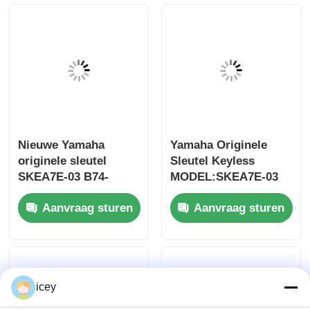
besturing voor
groothandel MOQ
50pcs
Nieuwe Yamaha
Yamaha Originele
originele sleutel
Sleutel Keyless
SKEA7E-03 B74-
MODEL:SKEA7E-03
H6261-02 662F-
Voor Yamaha Smart
Aanvraag sturen
Aanvraag sturen
SKEA7D03
Remote Key B74-
Thuis
H6261-02/662F-
SKEA7D03
Producten
icey
Videos