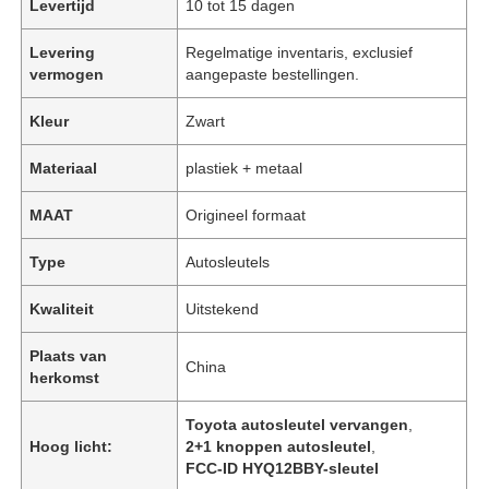
Levertijd
10 tot 15 dagen
Levering
Regelmatige inventaris, exclusief
vermogen
aangepaste bestellingen.
Kleur
Zwart
Materiaal
plastiek + metaal
MAAT
Origineel formaat
Type
Autosleutels
Kwaliteit
Uitstekend
Plaats van
China
herkomst
Toyota autosleutel vervangen
,
Hoog licht:
2+1 knoppen autosleutel
,
FCC-ID HYQ12BBY-sleutel