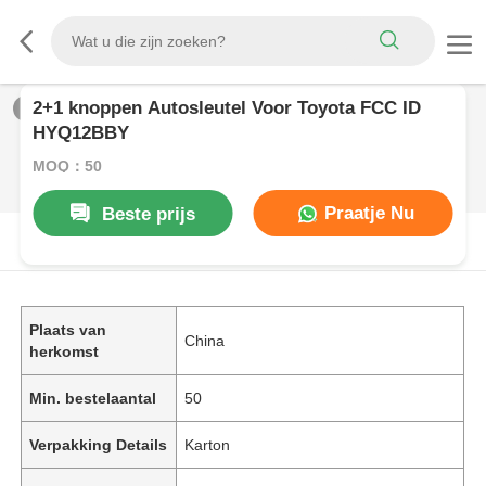
2+1 knoppen Autosleutel Voor Toyota FCC ID
1
/
0
HYQ12BBY
MOQ：50
Praatje Nu
Beste prijs
PRODUCTOMSCHRIJVING
Plaats van
China
herkomst
Min. bestelaantal
50
Verpakking Details
Karton