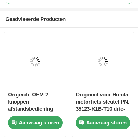
Geadviseerde Producten
Originele OEM 2
Origineel voor Honda
knoppen
motorfiets sleutel PN:
afstandsbediening
35123-K1B-T10 drie-
433.87mhz FSK voor
knop FSK433.92MHz
Aanvraag sturen
Aanvraag sturen
Su-zuki Jim-ny 2005-
ID47chip
2017 Zonder chip
afstandsbediening
37182-A7 Alleen
auto sleutel