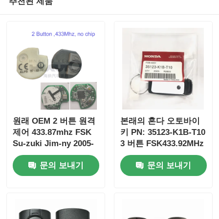
추천된 제품
원래 OEM 2 버튼 원격
본래의 혼다 오토바이
제어 433.87mhz FSK
키 PN: 35123-K1B-T10
Su-zuki Jim-ny 2005-
3 버튼 FSK433.92MHz
2017 칩 없음 37182-A7
ID47chip 원격 자동차
문의 보내기
문의 보내기
도매 MOQ 50pcs 전용
키
제어