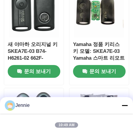
새 야마하 오리지널 키
Yamaha 정품 키리스
SKEA7E-03 B74-
키 모델: SKEA7E-03
H6261-02 662F-
Yamaha 스마트 리모트
SKEA7D03
키 B74-H6261-
문의 보내기
문의 보내기
02/662F-SKEA7D03용
홈
Jennie
제품 소개
10:49 AM
동영상