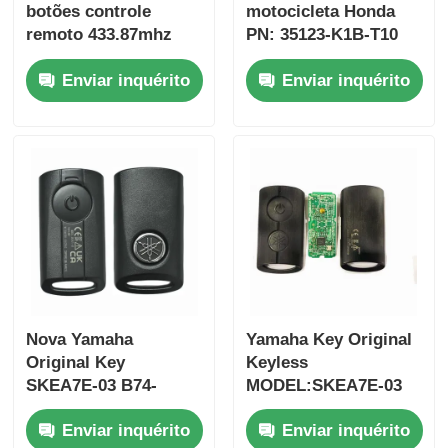
botões controle
motocicleta Honda
remoto 433.87mhz
PN: 35123-K1B-T10
FSK para Su-zuki
chave remota de três
Enviar inquérito
Enviar inquérito
Jim-ny 2005-2017
botões
Sem chip 37182-A7
FSK433.92MHz chip
Somente controle
ID47
para atacado MOQ
50pcs
Casa
Nova Yamaha
Yamaha Key Original
Original Key
Keyless
Produtos
SKEA7E-03 B74-
MODEL:SKEA7E-03
H6261-02 662F-
Para Yamaha Smart
Enviar inquérito
Enviar inquérito
SKEA7D03
Remote Key B74-
Vídeos