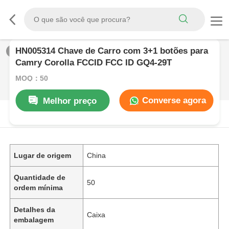
HN005314 Chave de Carro com 3+1 botões para
1
/
0
Camry Corolla FCCID FCC ID GQ4-29T
MOQ：50
Converse agora
Melhor preço
DESCRIçãO DE PRODUTO
Lugar de origem
China
Quantidade de
50
ordem mínima
Detalhes da
Caixa
embalagem