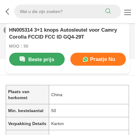
HN005314 3+1 knops Autosleutel voor Camry
1
/
0
Corolla FCCID FCC ID GQ4-29T
MOQ：50
Praatje Nu
Beste prijs
PRODUCTOMSCHRIJVING
Plaats van
China
herkomst
Min. bestelaantal
50
Verpakking Details
Karton