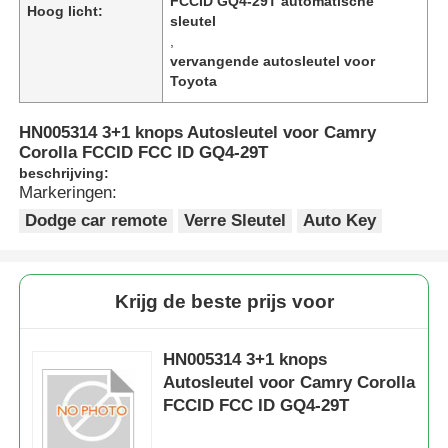
FCCID GQ4-29T automatische
Hoog licht:
sleutel
,
vervangende autosleutel voor
Toyota
HN005314 3+1 knops Autosleutel voor Camry
Corolla FCCID FCC ID GQ4-29T
beschrijving:
Markeringen:
Dodge car remote
Verre Sleutel
Auto Key
Krijg de beste prijs voor
HN005314 3+1 knops
Autosleutel voor Camry Corolla
FCCID FCC ID GQ4-29T