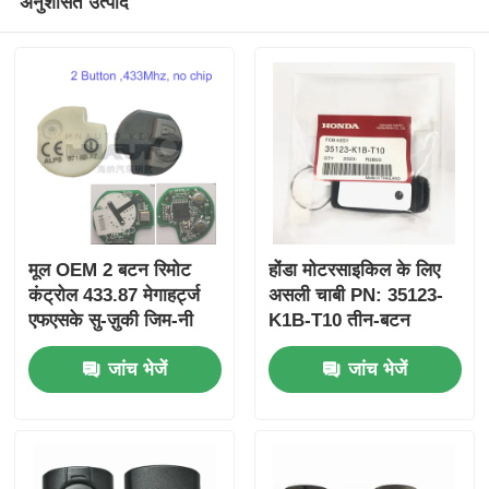
अनुशंसित उत्पाद
मूल OEM 2 बटन रिमोट
होंडा मोटरसाइकिल के लिए
कंट्रोल 433.87 मेगाहर्ट्ज
असली चाबी PN: 35123-
एफएसके सु-ज़ुकी जिम-नी
K1B-T10 तीन-बटन
2005-2017 के लिए बिना
FSK433.92MHz
जांच भेजें
जांच भेजें
चिप 37182-ए 7 के लिए
ID47chip रिमोट कार की
केवल थोक MOQ 50 पीसी
के लिए नियंत्रण