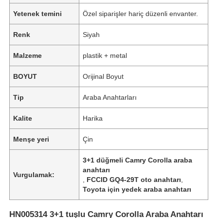
Yetenek temini
Özel siparişler hariç düzenli envanter.
Renk
Siyah
Malzeme
plastik + metal
BOYUT
Orijinal Boyut
Tip
Araba Anahtarları
Kalite
Harika
Menşe yeri
Çin
3+1 düğmeli Camry Corolla araba
anahtarı
Vurgulamak:
,
FCCID GQ4-29T oto anahtarı
,
Toyota için yedek araba anahtarı
HN005314 3+1 tuşlu Camry Corolla Araba Anahtarı