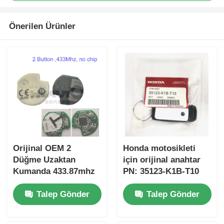
Önerilen Ürünler
Orijinal OEM 2
Honda motosikleti
Düğme Uzaktan
için orijinal anahtar
Kumanda 433.87mhz
PN: 35123-K1B-T10
Su-zuki Jim-ny için
üç düğmeli
Talep Gönder
Talep Gönder
FSK 2005-2017 Çipsiz
FSK433.92MHz ID47
37182-A7 Toptan satış
çipli uzaktan
için sadece Kumanda
kumandalı araba