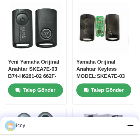
MOQ 50pcs
anahtarı
Yeni Yamaha Orijinal
Yamaha Orijinal
Anahtar SKEA7E-03
Anahtar Keyless
B74-H6261-02 662F-
MODEL:SKEA7E-03
SKEA7D03
Yamaha Akıllı
Talep Gönder
Talep Gönder
Uzaktan Kumanda
Anahtarı İçin B74-
Ana sayfa
H6261-02/662F-
SKEA7D03
Ürünler
icey
VİDEOLAR