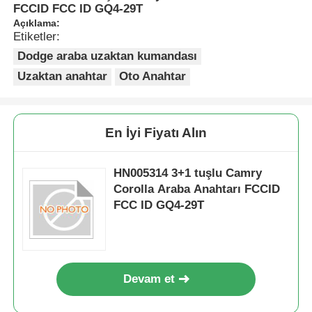
FCCID FCC ID GQ4-29T
Açıklama:
Etiketler:
Dodge araba uzaktan kumandası
Uzaktan anahtar
Oto Anahtar
En İyi Fiyatı Alın
HN005314 3+1 tuşlu Camry
Corolla Araba Anahtarı FCCID
FCC ID GQ4-29T
Devam et