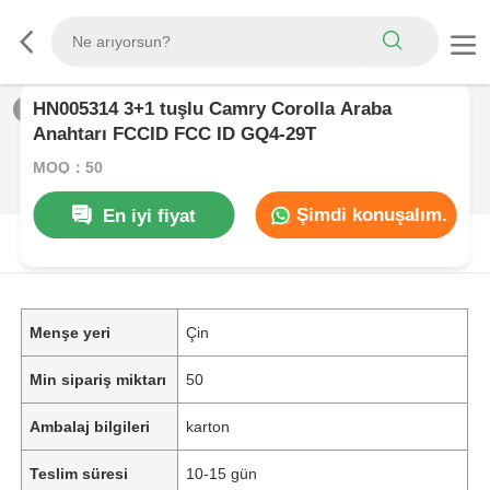
HN005314 3+1 tuşlu Camry Corolla Araba
1
/
0
Anahtarı FCCID FCC ID GQ4-29T
MOQ：50
Şimdi konuşalım.
En iyi fiyat
ÜRüN AçıKLAMASı
Menşe yeri
Çin
Min sipariş miktarı
50
Ambalaj bilgileri
karton
Teslim süresi
10-15 gün