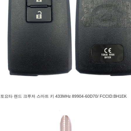
토요타 랜드 크루저 스마트 키 433MHz 89904-60D70/ FCCID:BH1EK