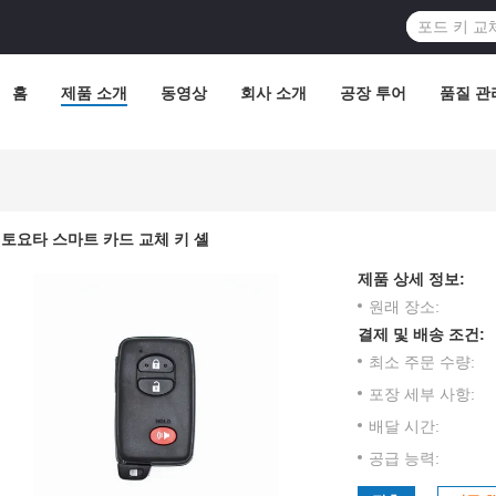
홈
제품 소개
동영상
회사 소개
공장 투어
품질 관
토요타 스마트 카드 교체 키 셸
제품 상세 정보:
원래 장소:
결제 및 배송 조건:
최소 주문 수량:
포장 세부 사항:
배달 시간:
공급 능력: