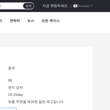
지금 챗팅하세요
|
Korean
검색
리
연락처
뉴스
모든 케이스
중국
50
판지 상자
10-15day
맞춤 주문을 제외한 일반 재고입니다.