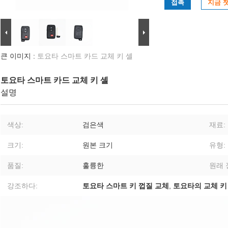
접촉
지금 
큰 이미지 :
토요타 스마트 카드 교체 키 셸
토요타 스마트 카드 교체 키 셸
설명
색상:
검은색
재료:
크기:
원본 크기
유형:
품질:
훌륭한
원래 
강조하다:
토요타 스마트 키 껍질 교체
,
토요타의 교체 키