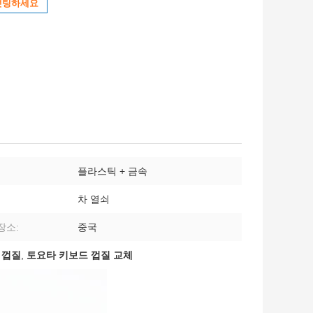
챗팅하세요
플라스틱 + 금속
차 열쇠
장소:
중국
 껍질
,
토요타 키보드 껍질 교체