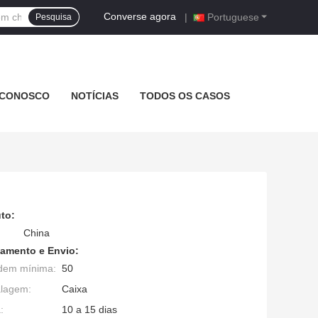
Converse agora
|
Portuguese
Pesquisa
 CONOSCO
NOTÍCIAS
TODOS OS CASOS
to:
China
amento e Envio:
dem mínima:
50
alagem:
Caixa
:
10 a 15 dias