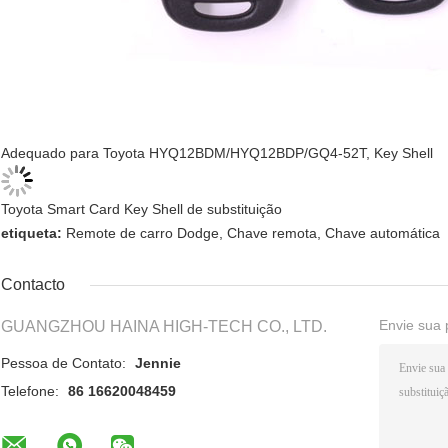
Adequado para Toyota HYQ12BDM/HYQ12BDP/GQ4-52T, Key Shell
Toyota Smart Card Key Shell de substituição
etiqueta:
Remote de carro Dodge
,
Chave remota
,
Chave automática
Contacto
Envie sua 
GUANGZHOU HAINA HIGH-TECH CO., LTD.
Pessoa de Contato:
Jennie
Telefone:
86 16620048459