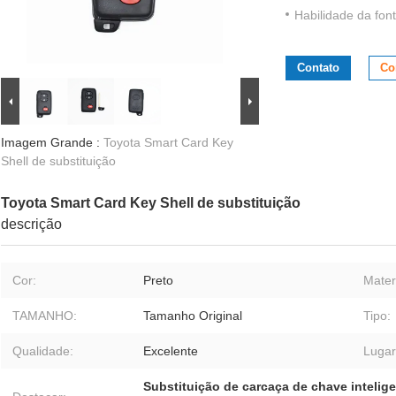
Habilidade da font
Contato
Co
Imagem Grande :
Toyota Smart Card Key
Shell de substituição
Toyota Smart Card Key Shell de substituição
descrição
Cor:
Preto
Materi
TAMANHO:
Tamanho Original
Tipo:
Qualidade:
Excelente
Lugar
Substituição de carcaça de chave intelig