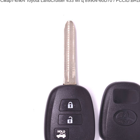
Смарт-ключ Toyota LandCruiser 433 МГц 89904-60D70 / FCCID:BH