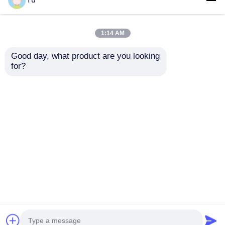
1:14 AM
Good day, what product are you looking 
for?
2024-2025 Hyundai
2009-2014 TL Smart
Tuscon FOB Smart
Fernbedienung
Key 4+1 Knopf
Schlüsselanhänger
433MHz ID4A 95440-
3+1 Tasten FSK313,8
Anfrage absenden
Anfrage absenden
N9500 Nähe
MHz / PCF7945A /
Fernschlüssel
HITAG 2 / 46 CHIP /
FCC ID: M3N5WY8145
/ HON66
Startseite
Über uns
Kontakt
Desktop Site
Sitemap
Privacy policy
Qualität
Selbstschlüssel
China Fabrik.Copyright ©
2026 Guangzhou Haina High-Tech Co., Ltd.. All