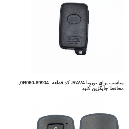
مناسب برای تویوتا RAV4، کد قطعه: 89904-0R060,
محافظ جایگزین کلید
خانه
محصولات
فیلم های