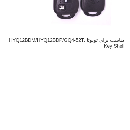
پوسته کلید ماشین
تیغه ی کلید ماشین
مناسب برای تویوتا HYQ12BDM/HYQ12BDP/GQ4-52T،
Key Shell
دستگاه برش فرش تک زاویه ای
برنامه نویس کلید ماشین
تراشه فرستنده
دستگاه قفل‌سازی
کلید هوشمند KEYDIY