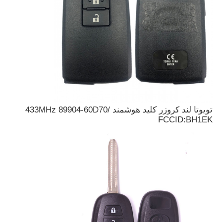
دربارهی ما
کارخانه تور
کنترل کیفیت
تویوتا لند کروزر کلید هوشمند 433MHz 89904-60D70/
FCCID:BH1EK
تماس با ما
اخبار
همه موارد
کلیدهای خودرو