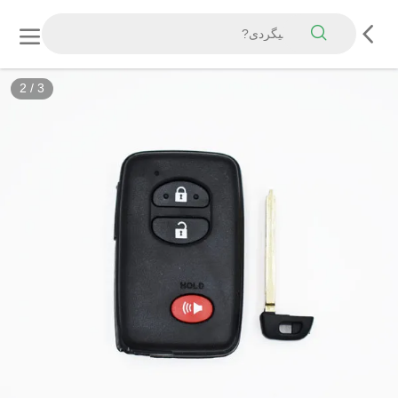
2
/
3