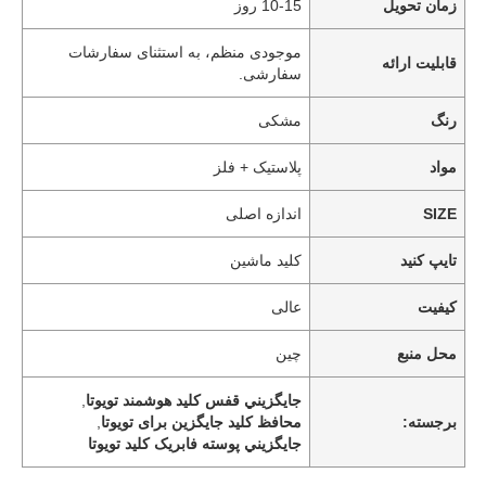
زمان تحویل
10-15 روز
موجودی منظم، به استثنای سفارشات
قابلیت ارائه
سفارشی.
رنگ
مشکی
مواد
پلاستیک + فلز
SIZE
اندازه اصلی
تایپ کنید
کلید ماشین
کیفیت
عالی
محل منبع
چین
جايگزيني قفس کلید هوشمند تويوتا
,
برجسته:
محافظ کلید جایگزین برای تویوتا
,
جايگزيني پوسته فابريک کليد تويوتا