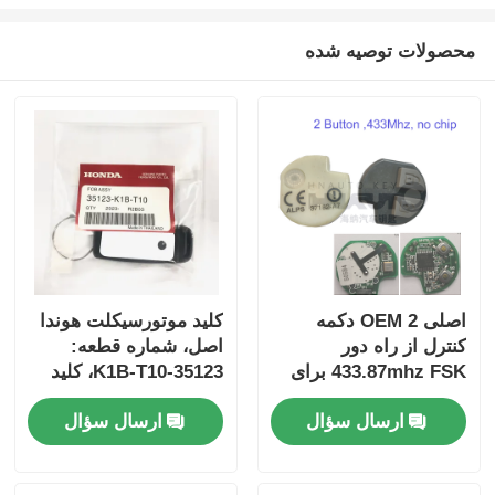
محصولات توصیه شده
اصلی OEM 2 دکمه
کلید موتورسیکلت هوندا
کنترل از راه دور
اصل، شماره قطعه:
433.87mhz FSK برای
35123-K1B-T10، کلید
Su-zuki Jim-ny 2005-
ریموت سه دکمه
ارسال سؤال
ارسال سؤال
2017 بدون تراشه
FSK433.92MHz با چیپ
37182-A7 فقط کنترل
ID47
برای عمده MOQ 50pcs