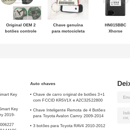
Original OEM 2
Chave genuína
HN015BBC
botões controle
para motocicleta
Xhorse
remoto
Honda PN:
XDMB11EN
433.87mhz FSK
35123-K1B-T10
Emulador ESL
para Su-zuki Jim-
chave remota de
ELV Para Benz
ny 2005-2017
três botões
W204 W207 W2
Sem chip 37182-
FSK433.92MHz
A7 Somente
chip ID47
controle para
atacado MOQ
Dei
Auto chaves
50pcs
Smart Key
Chave de carro original de botões 3+1
com FCCID KR5V1X e A2C32522800
para entrada sem chave
Smart Key
Chave Inteligente Remota de 4 Botões
ry 2019-
para Toyota Avalon Camry 2009-2014
com FCC ID HYQ14AEM
N006227
3 botões para Toyota RAV4 2010-2012