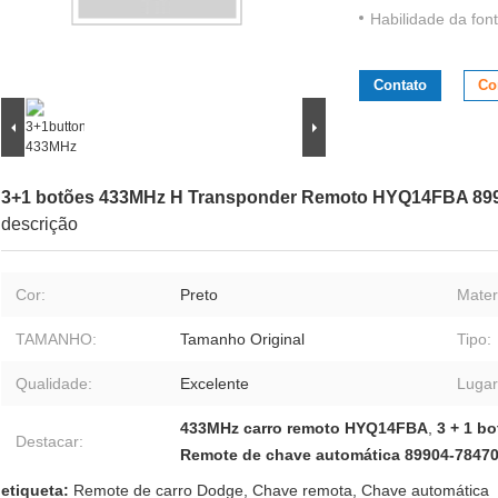
Habilidade da font
Contato
Co
3+1 botões 433MHz H Transponder Remoto HYQ14FBA 89
descrição
Cor:
Preto
Materi
TAMANHO:
Tamanho Original
Tipo:
Qualidade:
Excelente
Lugar
433MHz carro remoto HYQ14FBA
,
3 + 1 b
Destacar:
Remote de chave automática 89904-7847
etiqueta:
Remote de carro Dodge
,
Chave remota
,
Chave automática