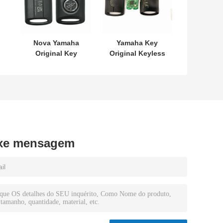
Nova Yamaha
Yamaha Key
Original Key
Original Keyless
SKEA7E-03 B74-
MODEL:SKEA7E-
H6261-02 662F-
03 Para Yamaha
SKEA7D03
Smart Remote
12
Key B74-H6261-
02/662F-
SKEA7D03
xe mensagem