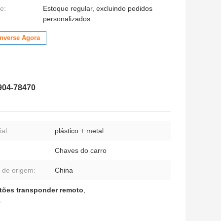
e:
Estoque regular, excluindo pedidos
personalizados.
nverse Agora
904-78470
al:
plástico + metal
Chaves do carro
 de origem:
China
otões transponder remoto
,
0