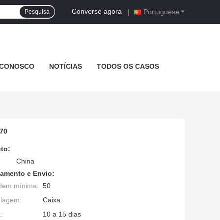
Converse agora
|
Portuguese
Pesquisa
 CONOSCO
NOTÍCIAS
TODOS OS CASOS
70
to:
China
amento e Envio:
dem mínima:
50
alagem:
Caixa
:
10 a 15 dias