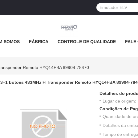
M SOMOS
FÁBRICA
CONTROLE DE QUALIDADE
FALE
Transponder Remoto HYQ14FBA 89904-78470
3+1 botões 433MHz H Transponder Remoto HYQ14FBA 89904-784
Detalhes do produ
Lugar de origem:
Condições de Pag
Quantidade de or
Detalhes da emb
Tempo de entrega